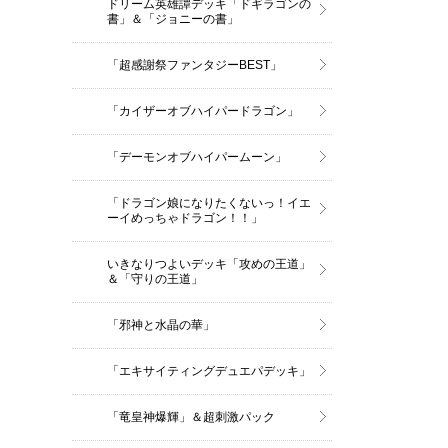
ドリーム英雄譚デッキ「ドギラゴンの
書」＆「ジョニーの書」
「超感謝祭ファンタジーBEST」
「カイザーオブハイパードラゴン」
「デーモンオブハイパームーン」
「ドラゴン娘になりたくないっ！イエ
ーイめっちゃドラゴン！！」
いきなりつよいデッキ「攻めの王道」
＆「守りの王道」
「邪神と水晶の華」
「エキサイティングデュエパデッキ」
「竜皇神爆輝」＆超刺激パック