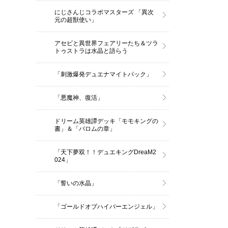
にじさんじコラボマスターズ 「異次
元の超獣使い」
アセビと異世界フェアリーたち＆ツラ
トゥストラは水晶と語らう
「刺激爆発デュエナマイトパック」
「悪魔神、復活」
ドリーム英雄譚デッキ「モモキングの
書」＆「バロムの章」
「天下夢双！！デュエキングDreaM2
024」
「誓いの水晶」
「ゴールドオブハイパーエンジェル」