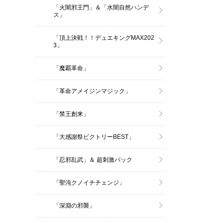
「火闇邪王門」＆「水闇自然ハンデ
ス」
「頂上決戦！！デュエキングMAX202
3」
「魔覇革命」
「革命アメイジンマジック」
「禁王創来」
「大感謝祭ビクトリーBEST」
「忍邪乱武」＆ 超刺激パック
「聖沌クノイチチェンジ」
「深淵の邪襲」