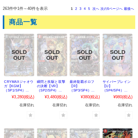
263件中1件～40件を表示
1
2
3
4
5
次へ
次の5ページへ
最後へ
商品一覧
CRYMAXジャオウ
瞬閃と疾駆と双撃
最終龍覇ボロフ
サイバーブレイン
ガ【KGM】
の決断【VR】
【R】
【U】
｛SP1/SP4｝
｛SP2/SP4｝
｛SP3/SP4｝
｛SP4/SP4｝
［23RP4］
［23RP4］
［23RP4］
［23RP4］
¥3,280
(税込)
¥3,480
(税込)
¥380
(税込)
¥980
(税込)
在庫切れ
在庫切れ
在庫切れ
在庫切れ