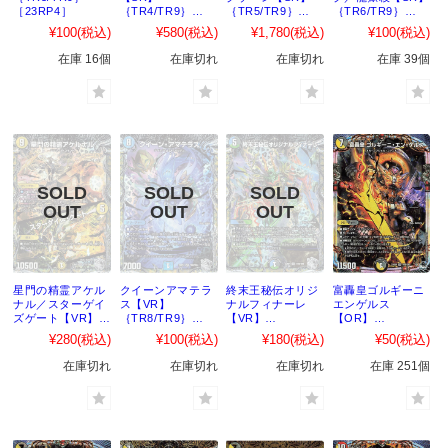
［23RP4］
｛TR4/TR9｝
｛TR5/TR9｝
｛TR6/TR9｝
［23RP4］
［23RP4］
［23RP4］
¥100
(税込)
¥580
(税込)
¥1,780
(税込)
¥100
(税込)
在庫 16個
在庫切れ
在庫切れ
在庫 39個
星門の精霊アケル
クイーンアマテラ
終末王秘伝オリジ
富轟皇ゴルギーニ
ナル／スターゲイ
ス【VR】
ナルフィナーレ
エンゲルス
ズゲート【VR】
｛TR8/TR9｝
【VR】
【OR】
｛TR7/TR9｝
［23RP4］
｛TR9/TR9｝
｛OR1/OR2｝
¥280
(税込)
¥100
(税込)
¥180
(税込)
¥50
(税込)
［23RP4］
［23RP4］
［23RP4］
在庫切れ
在庫切れ
在庫切れ
在庫 251個