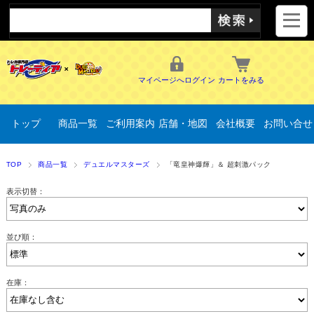
マイページへログイン
カートをみる
トップ
商品一覧
ご利用案内
店舗・地図
会社概要
お問い合せ
TOP
商品一覧
デュエルマスターズ
「竜皇神爆輝」＆ 超刺激パック
表示切替：
並び順：
在庫：