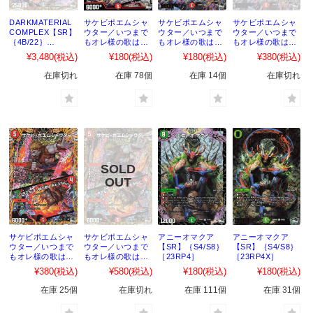
DARKMATERIAL
サケビポエムシャ
サケビポエムシャ
サケビポエムシャ
COMPLEX【SR】
ウター／いつまで
ウター／いつまで
ウター／いつまで
｛4B/22｝
もオレ様の歌は終
もオレ様の歌は終
もオレ様の歌は終
［23RP4］
わらねぇ【SR】
わらねぇ【SR】
わらねぇ【SR】
¥3,480
(税込)
¥180
(税込)
¥180
(税込)
¥380
(税込)
｛S3/S8｝
｛S3/S8｝
｛S3X/S8｝
［23RP4］
［23RP4X］
［23RP4X］
在庫切れ
在庫 78個
在庫 14個
在庫切れ
サケビポエムシャ
サケビポエムシャ
アニーオマクア
アニーオマクア
ウター／いつまで
ウター／いつまで
【SR】｛S4/S8｝
【SR】｛S4/S8｝
もオレ様の歌は終
もオレ様の歌は終
［23RP4］
［23RP4X］
わらねぇ【SR】
わらねぇ【SR】
¥380
(税込)
¥580
(税込)
¥180
(税込)
¥180
(税込)
｛3A/20｝
｛5B/22｝
［23RP4］
［23RP4］
在庫 25個
在庫切れ
在庫 111個
在庫 31個