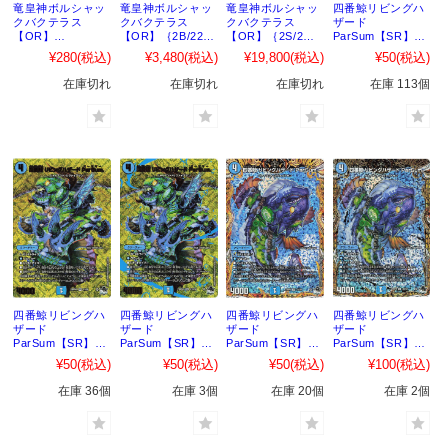
竜皇神ボルシャッ
竜皇神ボルシャッ
竜皇神ボルシャッ
四番鯨リビングハ
クバクテラス
クバクテラス
クバクテラス
ザード
【OR】
【OR】｛2B/22｝
【OR】｛2S/2｝
ParSum【SR】
｛OR2/OR2｝
［23RP4］
［23RP4］
｛S1/S8｝
¥280
(税込)
¥3,480
(税込)
¥19,800
(税込)
¥50
(税込)
［23RP4X］
［23RP4］
在庫切れ
在庫切れ
在庫切れ
在庫 113個
四番鯨リビングハ
四番鯨リビングハ
四番鯨リビングハ
四番鯨リビングハ
ザード
ザード
ザード
ザード
ParSum【SR】
ParSum【SR】
ParSum【SR】
ParSum【SR】
｛S1/S8｝
｛S1X/S8｝
｛1A/20｝
｛3B/22｝
¥50
(税込)
¥50
(税込)
¥50
(税込)
¥100
(税込)
［23RP4X］
［23RP4X］
［23RP4］
［23RP4］
在庫 36個
在庫 3個
在庫 20個
在庫 2個