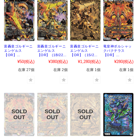
富轟皇ゴルギーニ
富轟皇ゴルギーニ
富轟皇ゴルギーニ
竜皇神ボルシャッ
エンゲルス
エンゲルス
エンゲルス
クバクテラス
【OR】
【OR】｛1B/22｝
【OR】｛1S/2｝
【OR】
｛OR1/OR2｝
［23RP4］
［23RP4］
｛OR2/OR2｝
¥50
(税込)
¥380
(税込)
¥1,280
(税込)
¥280
(税込)
［23RP4X］
［23RP4］
在庫 27個
在庫 2個
在庫 1個
在庫 1個