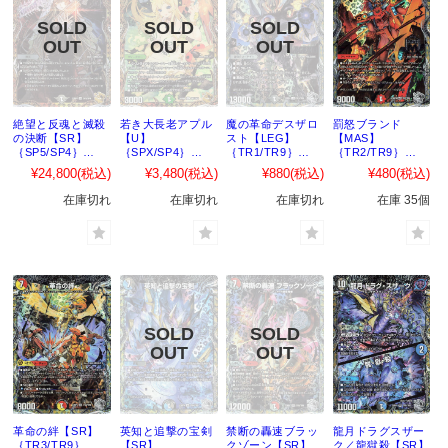
絶望と反魂と滅殺
若き大長老アプル
魔の革命デスザロ
罰怒ブランド
の決断【SR】
【U】
スト【LEG】
【MAS】
｛SP5/SP4｝
｛SPX/SP4｝
｛TR1/TR9｝
｛TR2/TR9｝
［23RP4］
［23RP4X］
［23RP4］
［23RP4］
¥24,800
(税込)
¥3,480
(税込)
¥880
(税込)
¥480
(税込)
在庫切れ
在庫切れ
在庫切れ
在庫 35個
革命の絆【SR】
英知と追撃の宝剣
禁断の轟速ブラッ
龍月ドラグスザー
｛TR3/TR9｝
【SR】
クゾーン【SR】
ク／龍獄殺【SR】