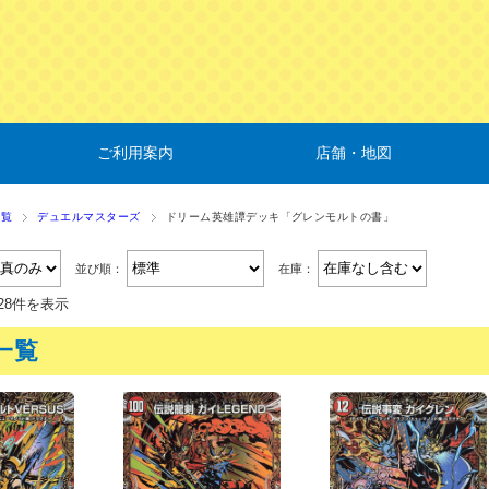
ご利用案内
店舗・地図
一覧
デュエルマスターズ
ドリーム英雄譚デッキ「グレンモルトの書」
並び順：
在庫：
28件を表示
一覧