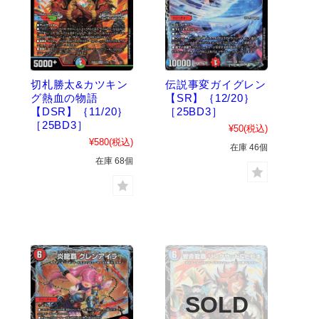
切札勝太&カツキン
伝説事変ガイグレン
グ熱血の物語
【SR】｛12/20｝
【DSR】｛11/20｝
［25BD3］
［25BD3］
¥50
(税込)
¥580
(税込)
在庫 46個
在庫 68個