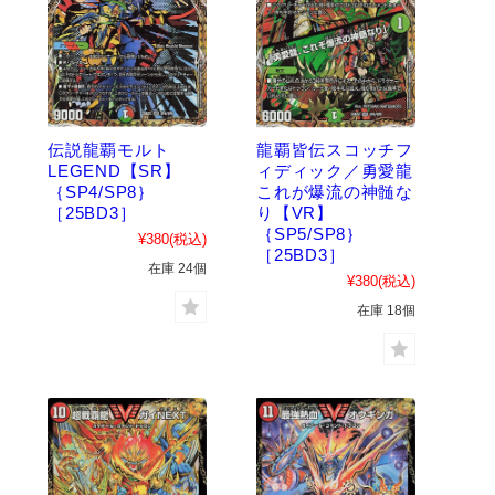
伝説龍覇モルト
龍覇皆伝スコッチフ
LEGEND【SR】
ィディック／勇愛龍
｛SP4/SP8｝
これが爆流の神髄な
［25BD3］
り【VR】
｛SP5/SP8｝
¥380
(税込)
［25BD3］
在庫 24個
¥380
(税込)
在庫 18個