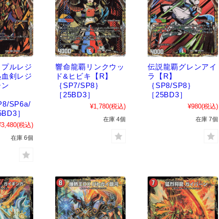
リプルレジ
響命龍覇リンクウッ
伝説龍覇グレンアイ
熱血剣レジ
ド&ヒビキ【R】
ラ【R】
ーン
｛SP7/SP8｝
｛SP8/SP8｝
［25BD3］
［25BD3］
8/SP6a/
¥1,780
(税込)
¥980
(税込)
5BD3］
在庫 4個
在庫 7個
¥3,480
(税込)
在庫 6個