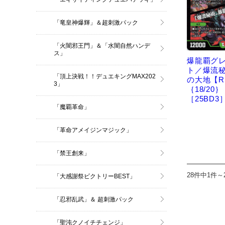
「竜皇神爆輝」＆超刺激パック
「火闇邪王門」＆「水闇自然ハンデ
ス」
爆龍覇グ
ト／爆流
「頂上決戦！！デュエキングMAX202
の大地【R
3」
｛18/20｝
［25BD3
「魔覇革命」
「革命アメイジンマジック」
「禁王創来」
28件中1件～
「大感謝祭ビクトリーBEST」
「忍邪乱武」＆ 超刺激パック
「聖沌クノイチチェンジ」