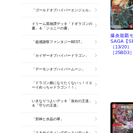
「ゴールドオブハイパーエンジェル」
ドリーム英雄譚デッキ「ドギラゴンの
書」＆「ジョニーの書」
爆炎龍覇
SAGA【S
「超感謝祭ファンタジーBEST」
｛13/20｝
［25BD3
「カイザーオブハイパードラゴン」
「デーモンオブハイパームーン」
「ドラゴン娘になりたくないっ！イエ
ーイめっちゃドラゴン！！」
いきなりつよいデッキ「攻めの王道」
＆「守りの王道」
「邪神と水晶の華」
「エキサイティングデュエパデッキ」