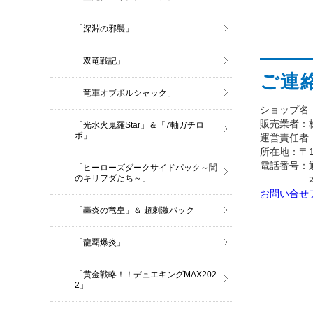
「深淵の邪襲」
「双竜戦記」
ご連
「竜軍オブボルシャック」
ショップ名
販売業者：
「光水火鬼羅Star」＆「7軸ガチロ
ボ」
運営責任者
所在地：〒101
電話番号：通販
「ヒーローズダークサイドパック～闇
のキリフダたち～」
本社/03
お問い合せ
「轟炎の竜皇」＆ 超刺激パック
「龍覇爆炎」
「黄金戦略！！デュエキングMAX202
2」