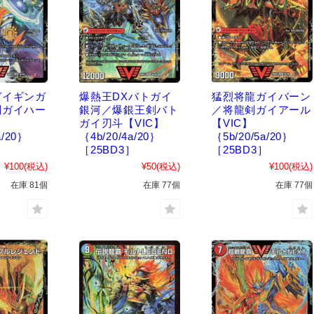
ガイギンガ
爆熱王DXバトガイ
猛烈将龍ガイバーン
剣ガイハー
銀河／爆銀王剣バト
／将龍剣ガイアール
】
ガイ刃斗【VIC】
【VIC】
a/20｝
｛4b/20/4a/20｝
｛5b/20/5a/20｝
］
［25BD3］
［25BD3］
¥100
(税込)
¥50
(税込)
¥100
(税込)
在庫 81個
在庫 77個
在庫 77個