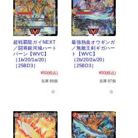
超戦覇龍ガイNEXT
最強熱血オウギンガ
／闘将銀河城ハート
／無敵王剣ギガハー
バーン【WVC】
ト【WVC】
｛1b/20/1a/20｝
｛2b/20/2a/20｝
［25BD3］
［25BD3］
¥50
(税込)
¥50
(税込)
在庫 88個
在庫 87個