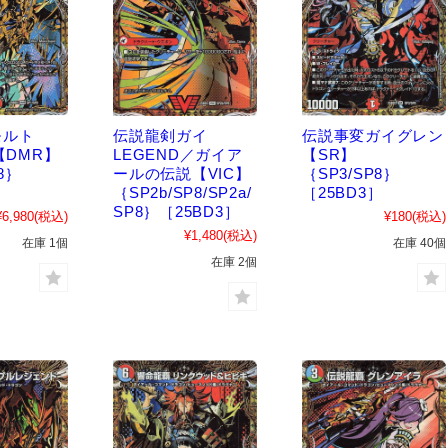
モルト
伝説龍剣ガイ
伝説事変ガイグレン
【DMR】
LEGEND／ガイア
【SR】
8｝
ールの伝説【VIC】
｛SP3/SP8｝
］
｛SP2b/SP8/SP2a/
［25BD3］
SP8｝［25BD3］
¥6,980
(税込)
¥180
(税込)
¥1,480
(税込)
在庫 1個
在庫 40個
在庫 2個