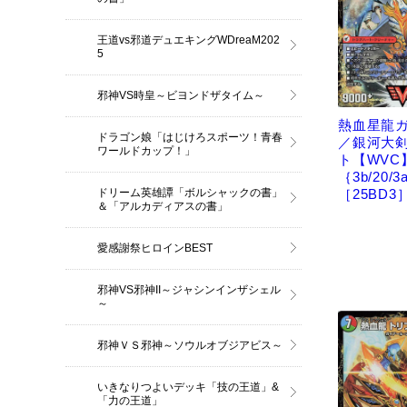
王道vs邪道デュエキングWDreaM202
5
邪神VS時皇～ビヨンドザタイム～
熱血星龍
ドラゴン娘「はじけろスポーツ！青春
／銀河大
ワールドカップ！」
ト【WVC
｛3b/20/3
［25BD3
ドリーム英雄譚「ボルシャックの書」
＆「アルカディアスの書」
愛感謝祭ヒロインBEST
邪神VS邪神II～ジャシンインザシェル
～
邪神ＶＳ邪神～ソウルオブジアビス～
いきなりつよいデッキ「技の王道」&
「力の王道」