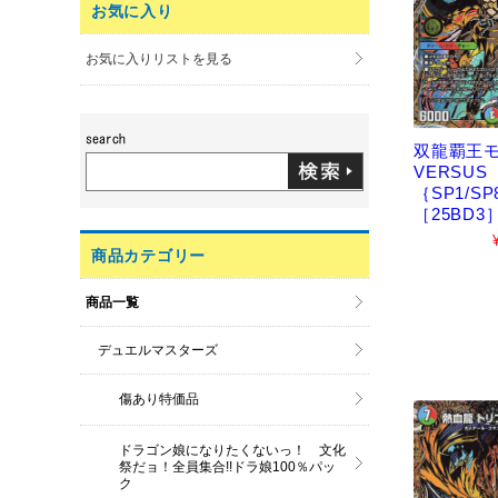
お気に入り
お気に入りリストを見る
双龍覇王
VERSUS
｛SP1/SP
［25BD3
商品カテゴリー
商品一覧
デュエルマスターズ
傷あり特価品
ドラゴン娘になりたくないっ！ 文化
祭だョ！全員集合!!ドラ娘100％パッ
ク