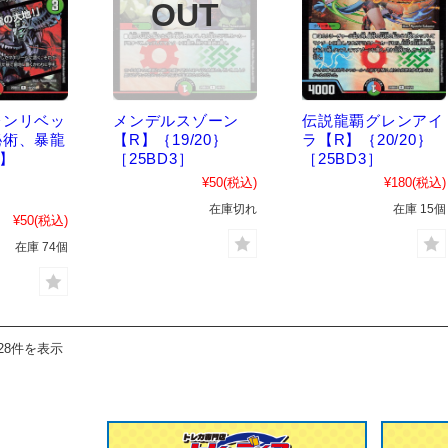
レンリベッ
メンデルスゾーン
伝説龍覇グレンアイ
秘術、暴龍
【R】｛19/20｝
ラ【R】｛20/20｝
】
［25BD3］
［25BD3］
¥50
(税込)
¥180
(税込)
］
在庫切れ
在庫 15個
¥50
(税込)
在庫 74個
28件を表示