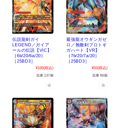
伝説龍剣ガイ
最強龍オウギンガゼ
LEGEND／ガイア
ロ／無敵剣プロトギ
ールの伝説【VIC】
ガハート【VR】
｛6b/20/6a/20｝
｛7b/20/7a/20｝
［25BD3］
［25BD3］
¥100
(税込)
¥50
(税込)
在庫 137個
在庫 86個