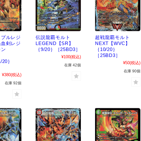
リプルレジ
伝説龍覇モルト
超戦龍覇モルト
熱血剣レジ
LEGEND【SR】
NEXT【WVC】
ーン
｛9/20｝［25BD3］
｛10/20｝
［25BD3］
¥100
(税込)
a/20｝
¥50
(税込)
在庫 42個
］
在庫 90個
¥380
(税込)
在庫 92個