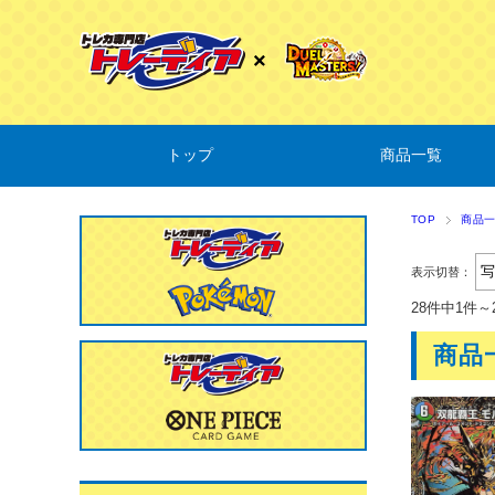
トップ
商品一覧
TOP
商品
表示切替：
28件中1件～
商品