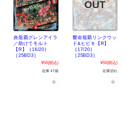
炎龍覇グレンアイラ
響命龍覇リンクウッ
／助けてモルト
ド&ヒビキ【R】
【R】｛16/20｝
｛17/20｝
［25BD3］
［25BD3］
¥50
(税込)
¥50
(税込)
在庫 47個
在庫切れ