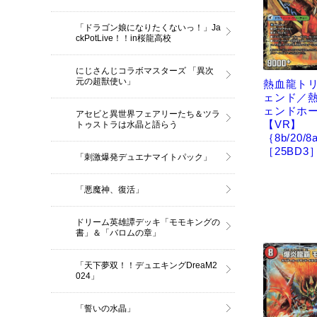
「ドラゴン娘になりたくないっ！」Ja
ckPotLive！！in桜龍高校
にじさんじコラボマスターズ 「異次
元の超獣使い」
熱血龍ト
ェンド／
ェンドホ
アセビと異世界フェアリーたち＆ツラ
【VR】
トゥストラは水晶と語らう
｛8b/20/8
［25BD3
「刺激爆発デュエナマイトパック」
「悪魔神、復活」
ドリーム英雄譚デッキ「モモキングの
書」＆「バロムの章」
「天下夢双！！デュエキングDreaM2
024」
「誓いの水晶」