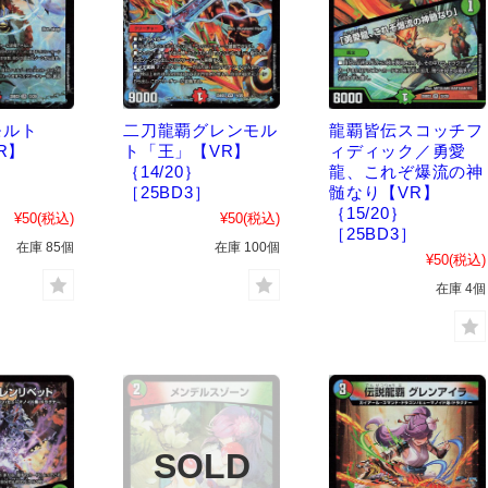
モルト
二刀龍覇グレンモル
龍覇皆伝スコッチフ
R】
ト「王」【VR】
ィディック／勇愛
｛14/20｝
龍、これぞ爆流の神
］
［25BD3］
髄なり【VR】
｛15/20｝
¥50
(税込)
¥50
(税込)
［25BD3］
在庫 85個
在庫 100個
¥50
(税込)
在庫 4個