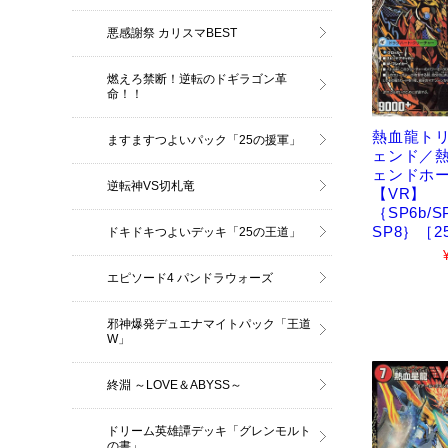
悪感謝祭 カリスマBEST
燃えろ禁断！逆転のドギラゴン革
命！！
熱血龍ト
ますますつよいパック「25の援軍」
ェンド／
ェンドホ
逆転神VS切札竜
【VR】
｛SP6b/SP
SP8｝［2
ドキドキつよいデッキ「25の王道」
エピソード4 パンドラウォーズ
邪神爆発デュエナマイトパック「王道
W」
終淵 ～LOVE＆ABYSS～
ドリーム英雄譚デッキ「グレンモルト
の書」