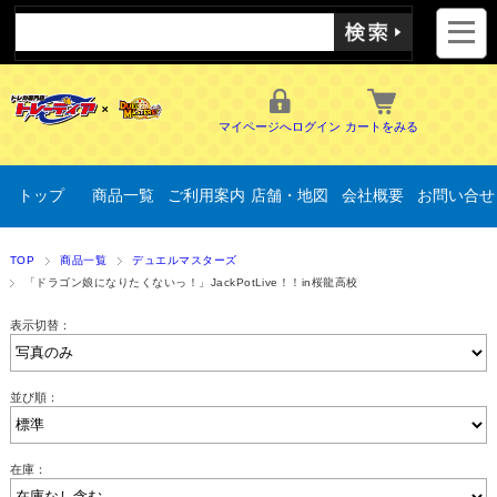
マイページへログイン
カートをみる
トップ
商品一覧
ご利用案内
店舗・地図
会社概要
お問い合せ
TOP
商品一覧
デュエルマスターズ
「ドラゴン娘になりたくないっ！」JackPotLive！！in桜龍高校
表示切替：
並び順：
在庫：