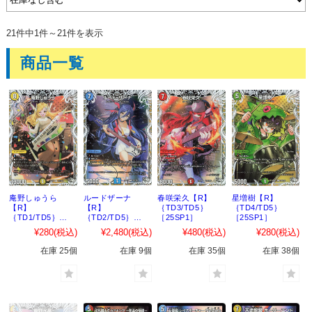
21件中1件～21件を表示
商品一覧
庵野しゅうら
ルードザーナ
春咲栄久【R】
星増樹【R】
【R】
【R】
｛TD3/TD5｝
｛TD4/TD5｝
｛TD1/TD5｝
｛TD2/TD5｝
［25SP1］
［25SP1］
［25SP1］
［25SP1］
¥280
(税込)
¥2,480
(税込)
¥480
(税込)
¥280
(税込)
在庫 25個
在庫 9個
在庫 35個
在庫 38個