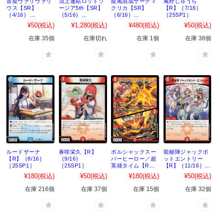
雷龍ヴァリヴァリ
頂上連結ロッドゾ
龍風混成ザーディ
庵野しゅうら
ウス【SR】
ージア5th【SR】
クリカ【SR】
【R】｛7/16｝
｛4/16｝
｛5/16｝
｛6/16｝
［25SP1］
［25SP1］
［25SP1］
［25SP1］
¥50
(税込)
¥1,280
(税込)
¥480
(税込)
¥50
(税込)
在庫 35個
在庫切れ
在庫 1個
在庫 38個
ルードザーナ
春咲栄久【R】
ボルシャックスー
龍秘陣ジャックポ
【R】｛8/16｝
｛9/16｝
パーヒーロー／超
ットエントリー
［25SP1］
［25SP1］
英雄タイム【R】
【R】｛11/16｝
｛10/16｝
［25SP1］
¥180
(税込)
¥50
(税込)
¥180
(税込)
¥50
(税込)
［25SP1］
在庫 216個
在庫 37個
在庫 15個
在庫 32個