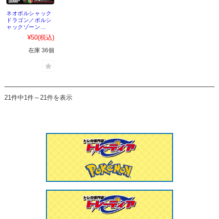
ネオボルシャック
ドラゴン／ボルシ
ャックゾーン
【C】｛16/16｝
¥50
(税込)
［25SP1］
在庫 36個
21件中1件～21件を表示