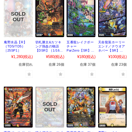
庵野水晶【R】
切札勝太&カツキ
五番龍レイクポー
天命龍装ホーリー
｛TD5/TD5｝
ング熱血の物語
チャー
エンド／ナウオア
［25SP1］
【DSR】｛1/16｝
ParZero【SR】
ネバー【SR】
［25SP1］
｛2/16｝
｛3/16｝
¥1,280
(税込)
¥580
(税込)
¥180
(税込)
¥100
(税込)
［25SP1］
［25SP1］
在庫切れ
在庫 26個
在庫 37個
在庫 23個