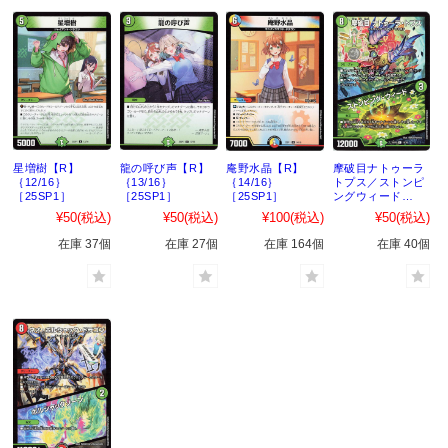
星増樹【R】
龍の呼び声【R】
庵野水晶【R】
摩破目ナトゥーラ
｛12/16｝
｛13/16｝
｛14/16｝
トプス／ストンピ
［25SP1］
［25SP1］
［25SP1］
ングウィード
【U】｛15/16｝
¥50
(税込)
¥50
(税込)
¥100
(税込)
¥50
(税込)
［25SP1］
在庫 37個
在庫 27個
在庫 164個
在庫 40個