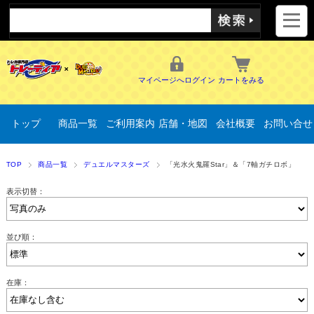
マイページへログイン
カートをみる
トップ
商品一覧
ご利用案内
店舗・地図
会社概要
お問い合せ
TOP
商品一覧
デュエルマスターズ
「光水火鬼羅Star」＆「7軸ガチロボ」
表示切替：
並び順：
在庫：