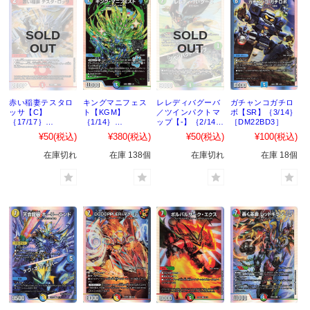
赤い稲妻テスタロ
キングマニフェス
レレディバグーバ
ガチャンコガチロ
ッサ【C】
ト【KGM】
／ツインパクトマ
ボ【SR】｛3/14｝
｛17/17｝
｛1/14｝
ップ【-】｛2/14｝
［DM22BD3］
［DM22BD2］
［DM22BD3］
［DM22BD3］
¥50
(税込)
¥380
(税込)
¥50
(税込)
¥100
(税込)
在庫切れ
在庫 138個
在庫切れ
在庫 18個