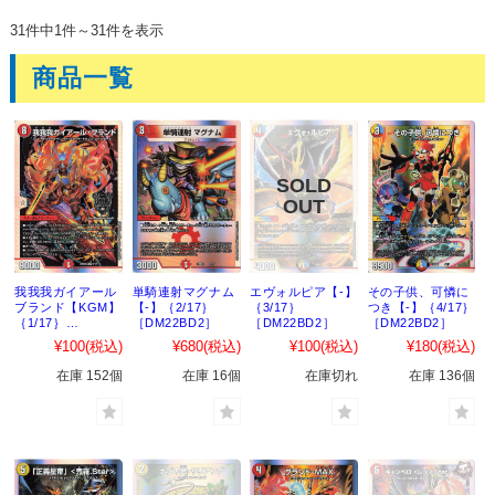
31件中1件～31件を表示
商品一覧
我我我ガイアール
単騎連射マグナム
エヴォルピア【-】
その子供、可憐に
ブランド【KGM】
【-】｛2/17｝
｛3/17｝
つき【-】｛4/17｝
｛1/17｝
［DM22BD2］
［DM22BD2］
［DM22BD2］
［DM22BD2］
¥100
(税込)
¥680
(税込)
¥100
(税込)
¥180
(税込)
在庫 152個
在庫 16個
在庫切れ
在庫 136個