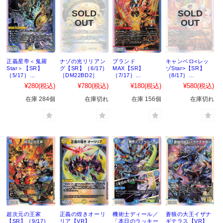
正義星帝＜鬼羅
ナゾの光リリアン
ブランド
キャンベロ<レッ
Star＞【SR】
グ【SR】｛6/17｝
MAX【SR】
ゾStar>【SR】
｛5/17｝
［DM22BD2］
｛7/17｝
｛8/17｝
［DM22BD2］
［DM22BD2］
［DM22BD2］
¥280
(税込)
¥780
(税込)
¥180
(税込)
¥580
(税込)
在庫 284個
在庫切れ
在庫 156個
在庫切れ
超次元の王家
正義の煌きオーリ
機術士ディール／
蒼狼の大王イザナ
【SR】｛9/17｝
リア【VR】
「本日のラッキー
ギテラス【VR】