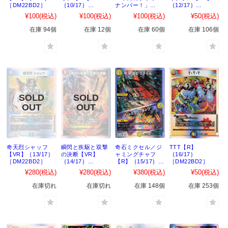
［DM22BD2］
｛10/17｝
ナンバー！」
｛12/17｝
［DM22BD2］
【VR】｛11/17｝
［DM22BD2］
¥100
(税込)
¥100
(税込)
¥100
(税込)
¥50
(税込)
［DM22BD2］
在庫 94個
在庫 12個
在庫 60個
在庫 106個
奇天烈シャッフ
瞬閃と疾駆と双撃
奇石ミクセル／ジ
TTT【R】
【VR】｛13/17｝
の決断【VR】
ャミングチャフ
｛16/17｝
［DM22BD2］
｛14/17｝
【R】｛15/17｝
［DM22BD2］
［DM22BD2］
［DM22BD2］
¥280
(税込)
¥280
(税込)
¥380
(税込)
¥50
(税込)
在庫切れ
在庫切れ
在庫 148個
在庫 253個