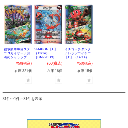
闘争類拳嘩目ステ
SMAPON【U】
イチゴッチタンク
ゴロカイザー／お
｛13/14｝
／レッツゴイチゴ
清めシャラップ
［DM22BD3］
【C】｛14/14｝
【R】｛12/14｝
［DM22BD3］
¥50
(税込)
¥50
(税込)
¥50
(税込)
［DM22BD3］
在庫 321個
在庫 16個
在庫 15個
31件中1件～31件を表示