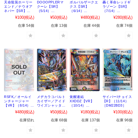
天命龍装ホーリー
DOOOPPLERマ
ボルバルザークエ
轟く革命レッドギ
エンド／ナウオア
クーレ【SR】
クス【SR】
ラゾーン【SR】
ネバー【SR】
｛5/14｝
｛6/14｝
｛7/14｝
｛4/14｝
［DM22BD3］
［DM22BD3］
［DM22BD3］
¥100
(税込)
¥50
(税込)
¥480
(税込)
¥280
(税込)
［DM22BD3］
在庫 54個
在庫 13個
在庫 44個
在庫 74個
RSFK／オールイ
メヂカラコバルト
覚醒連結
サイバーIチョイス
ンチャージャー
カイザー／アイド
XXDDZ【VR】
【R】｛11/14｝
【VR】｛8/14｝
ワイズシャッター
｛10/14｝
［DM22BD3］
［DM22BD3］
【VR】｛9/14｝
［DM22BD3］
¥480
(税込)
¥50
(税込)
¥180
(税込)
¥100
(税込)
［DM22BD3］
在庫切れ
在庫 68個
在庫 137個
在庫 96個