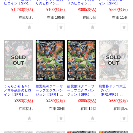
ヒロイン【SPR】
りのヒロイン
りのヒロイン
イン【SPR】
｛SPR秘2/SPR秘
【SPR】
【SPR】｛SPR秘
｛SPR4/SPR5｝
¥1,280
(税込)
¥100
(税込)
¥380
(税込)
¥580
(税込)
5｝［25EX1］
｛SPR3/SPR5｝
3/SPR秘5｝
［25EX1］
［25EX1］
［25EX1］
在庫切れ
在庫 198個
在庫 5個
在庫 11個
うららかもも&ミ
超愛銀河クエーサ
超愛銀河クエーサ
龍世界ドラゴ大王
ノマル献身のヒロ
ーラブエクスパン
ーラブエクスパン
【VIC】
イン【SPR】
ジョン【SPR】
ジョン【SPR】
｛PR1/PR5｝
｛SPR秘4/SPR秘
｛SPR5/SPR5｝
｛SPR秘5/SPR秘
［25EX1］
¥880
(税込)
¥480
(税込)
¥880
(税込)
¥680
(税込)
5｝［25EX1］
［25EX1］
5｝［25EX1］
在庫切れ
在庫 38個
在庫 12個
在庫切れ