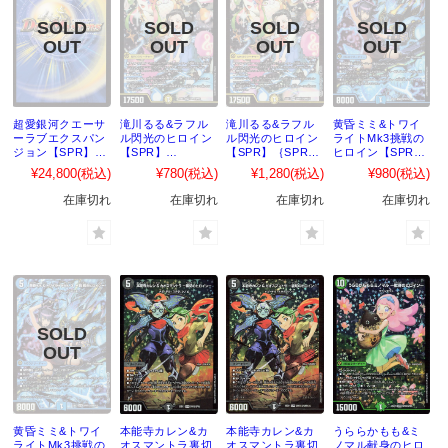
超愛銀河クエーサ
滝川るる&ラフル
滝川るる&ラフル
黄昏ミミ&トワイ
ーラブエクスパン
ル閃光のヒロイン
ル閃光のヒロイン
ライトMk3挑戦の
ジョン【SPR】
【SPR】
【SPR】｛SPR秘
ヒロイン【SPR】
｛SPR秘5超/SPR
｛SPR1/SPR5｝
1/SPR秘5｝
｛SPR2/SPR5｝
¥24,800
(税込)
¥780
(税込)
¥1,280
(税込)
¥980
(税込)
秘5｝［25EX1］
［25EX1］
［25EX1］
［25EX1］
在庫切れ
在庫切れ
在庫切れ
在庫切れ
黄昏ミミ&トワイ
本能寺カレン&カ
本能寺カレン&カ
うららかもも&ミ
ライトMk3挑戦の
オスマントラ裏切
オスマントラ裏切
ノマル献身のヒロ