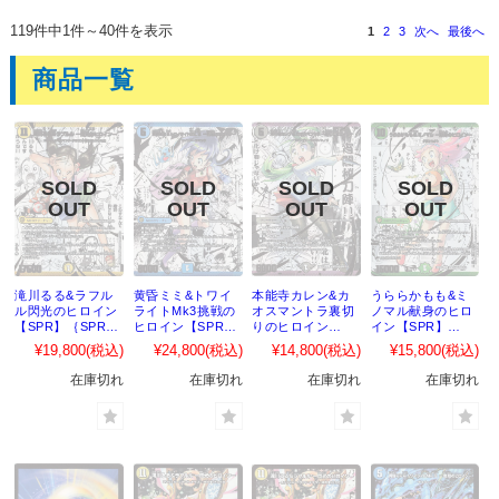
119件中1件～40件を表示
1
2
3
次へ
最後へ
商品一覧
滝川るる&ラフル
黄昏ミミ&トワイ
本能寺カレン&カ
うららかもも&ミ
ル閃光のヒロイン
ライトMk3挑戦の
オスマントラ裏切
ノマル献身のヒロ
【SPR】｛SPR秘
ヒロイン【SPR】
りのヒロイン
イン【SPR】
1超/SPR秘5｝
｛SPR秘2超/SPR
【SPR】｛SPR秘
｛SPR秘4超/SPR
¥19,800
(税込)
¥24,800
(税込)
¥14,800
(税込)
¥15,800
(税込)
［25EX1］
秘5｝［25EX1］
3超/SPR秘5｝
秘5｝［25EX1］
［25EX1］
在庫切れ
在庫切れ
在庫切れ
在庫切れ