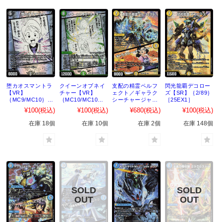
堕カオスマントラ
クイーンオブネイ
支配の精霊ペルフ
閃光龍覇デコロー
【VR】
チャー【VR】
ェクト／ギャラク
ズ【SR】｛2/89｝
｛MC9/MC10｝
｛MC10/MC10｝
シーチャージャー
［25EX1］
［25EX1］
［25EX1］
【SR】｛1/89｝
¥100
(税込)
¥100
(税込)
¥680
(税込)
¥100
(税込)
［25EX1］
在庫 18個
在庫 10個
在庫 2個
在庫 148個