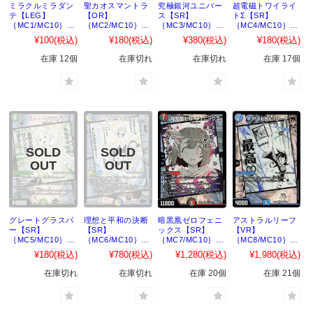
ミラクルミラダン
聖カオスマントラ
究極銀河ユニバー
超電磁トワイライ
テ【LEG】
【OR】
ス【SR】
トΣ【SR】
｛MC1/MC10｝
｛MC2/MC10｝
｛MC3/MC10｝
｛MC4/MC10｝
［25EX1］
［25EX1］
［25EX1］
［25EX1］
¥100
(税込)
¥180
(税込)
¥380
(税込)
¥180
(税込)
在庫 12個
在庫切れ
在庫切れ
在庫 17個
グレートグラスパ
理想と平和の決断
暗黒凰ゼロフェニ
アストラルリーフ
ー【SR】
【SR】
ックス【SR】
【VR】
｛MC5/MC10｝
｛MC6/MC10｝
｛MC7/MC10｝
｛MC8/MC10｝
［25EX1］
［25EX1］
［25EX1］
［25EX1］
¥180
(税込)
¥780
(税込)
¥1,280
(税込)
¥1,980
(税込)
在庫切れ
在庫切れ
在庫 20個
在庫 21個