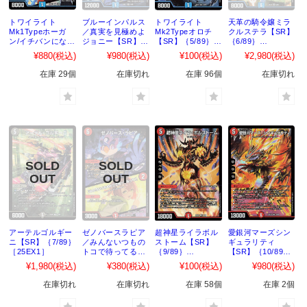
トワイライト
ブルーインパルス
トワイライト
天革の騎令嬢ミラ
Mk1Typeホーガ
／真実を見極めよ
Mk2Typeオロチ
クルステラ【SR】
ン/イチバンになっ
ジョニー【SR】
【SR】｛5/89｝
｛6/89｝
てみせる【SR】
｛4/89｝
［25EX1］
［25EX1］
¥880
(税込)
¥980
(税込)
¥100
(税込)
¥2,980
(税込)
｛3/89｝
［25EX1］
［25EX1］
在庫 29個
在庫切れ
在庫 96個
在庫切れ
アーテルゴルギー
ゼノバースラピア
超神星ライラボル
愛銀河マーズシン
ニ【SR】｛7/89｝
／みんないつもの
ストーム【SR】
ギュラリティ
［25EX1］
トコで待ってるっ
｛9/89｝
【SR】｛10/89｝
て【SR】｛8/89｝
［25EX1］
［25EX1］
¥1,980
(税込)
¥380
(税込)
¥100
(税込)
¥980
(税込)
［25EX1］
在庫切れ
在庫切れ
在庫 58個
在庫 2個