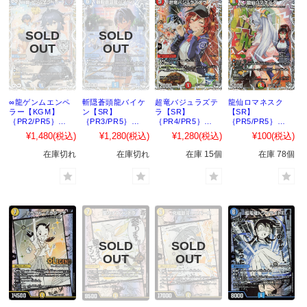
∞龍ゲンムエンペ
斬隠蒼頭龍バイケ
超竜バジュラズテ
龍仙ロマネスク
ラー【KGM】
ン【SR】
ラ【SR】
【SR】
｛PR2/PR5｝
｛PR3/PR5｝
｛PR4/PR5｝
｛PR5/PR5｝
［25EX1］
［25EX1］
［25EX1］
［25EX1］
¥1,480
(税込)
¥1,280
(税込)
¥1,280
(税込)
¥100
(税込)
在庫切れ
在庫切れ
在庫 15個
在庫 78個