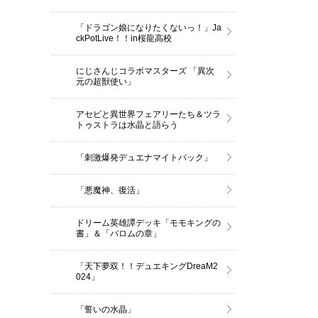
「ドラゴン娘になりたくないっ！」Ja
ckPotLive！！in桜龍高校
にじさんじコラボマスターズ 「異次
元の超獣使い」
アセビと異世界フェアリーたち＆ツラ
トゥストラは水晶と語らう
「刺激爆発デュエナマイトパック」
「悪魔神、復活」
ドリーム英雄譚デッキ「モモキングの
書」＆「バロムの章」
「天下夢双！！デュエキングDreaM2
024」
「誓いの水晶」