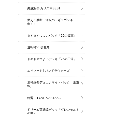
悪感謝祭 カリスマBEST
燃えろ禁断！逆転のドギラゴン革
命！！
ますますつよいパック「25の援軍」
逆転神VS切札竜
ドキドキつよいデッキ「25の王道」
エピソード4 パンドラウォーズ
邪神爆発デュエナマイトパック「王道
W」
終淵 ～LOVE＆ABYSS～
ドリーム英雄譚デッキ「グレンモルト
の書」