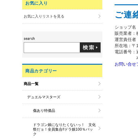
お気に入り
ご連
お気に入りリストを見る
ショップ名
販売業者：
運営責任者
所在地：〒101
電話番号：通販
本社/03
お問い合せ
商品カテゴリー
商品一覧
デュエルマスターズ
傷あり特価品
ドラゴン娘になりたくないっ！ 文化
祭だョ！全員集合!!ドラ娘100％パッ
ク