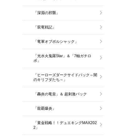
「深淵の邪襲」
「双竜戦記」
「竜軍オブボルシャック」
「光水火鬼羅Star」＆「7軸ガチロ
ボ」
「ヒーローズダークサイドパック～闇
のキリフダたち～」
「轟炎の竜皇」＆ 超刺激パック
「龍覇爆炎」
「黄金戦略！！デュエキングMAX202
2」