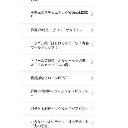
王道vs邪道デュエキングWDreaM202
5
邪神VS時皇～ビヨンドザタイム～
ドラゴン娘「はじけろスポーツ！青春
ワールドカップ！」
ドリーム英雄譚「ボルシャックの書」
＆「アルカディアスの書」
愛感謝祭ヒロインBEST
邪神VS邪神II～ジャシンインザシェル
～
邪神ＶＳ邪神～ソウルオブジアビス～
いきなりつよいデッキ「技の王道」&
「力の王道」