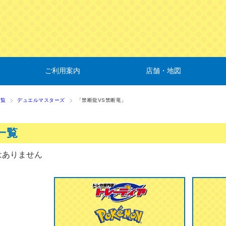
ご利用案内
店舗・地図
一覧
デュエルマスターズ
「禁断龍VS禁断竜」
一覧
はありません