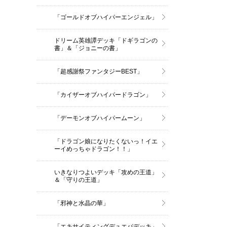
「ゴールドオブハイパーエンジェル」
ドリーム英雄譚デッキ「ドギラゴンの
書」＆「ジョニーの書」
「超感謝祭ファンタジーBEST」
「カイザーオブハイパードラゴン」
「デーモンオブハイパームーン」
「ドラゴン娘になりたくないっ！イエ
ーイめっちゃドラゴン！！」
いきなりつよいデッキ「攻めの王道」
＆「守りの王道」
「邪神と水晶の華」
「エキサイティングデュエパデッキ」