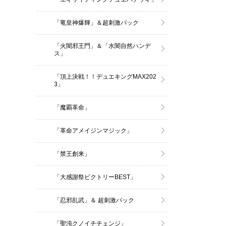
「竜皇神爆輝」＆超刺激パック
「火闇邪王門」＆「水闇自然ハンデ
ス」
「頂上決戦！！デュエキングMAX202
3」
「魔覇革命」
「革命アメイジンマジック」
「禁王創来」
「大感謝祭ビクトリーBEST」
「忍邪乱武」＆ 超刺激パック
「聖沌クノイチチェンジ」