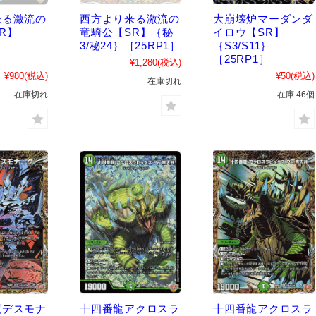
来る激流の
西方より来る激流の
大崩壊炉マーダンダ
R】
竜騎公【SR】｛秘
イロウ【SR】
｝
3/秘24｝［25RP1］
｛S3/S11｝
］
［25RP1］
¥1,280
(税込)
¥980
(税込)
¥50
(税込)
在庫切れ
在庫切れ
在庫 46個
魔デスモナ
十四番龍アクロスラ
十四番龍アクロスラ