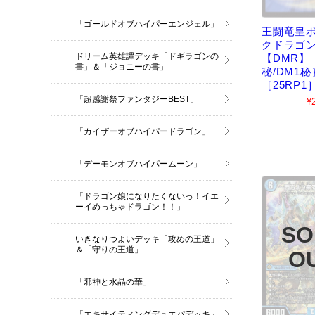
「ゴールドオブハイパーエンジェル」
王闘竜皇
クドラゴ
ドリーム英雄譚デッキ「ドギラゴンの
【DMR】
書」＆「ジョニーの書」
秘/DM1秘
［25RP1
「超感謝祭ファンタジーBEST」
¥
「カイザーオブハイパードラゴン」
「デーモンオブハイパームーン」
「ドラゴン娘になりたくないっ！イエ
ーイめっちゃドラゴン！！」
いきなりつよいデッキ「攻めの王道」
＆「守りの王道」
「邪神と水晶の華」
「エキサイティングデュエパデッキ」