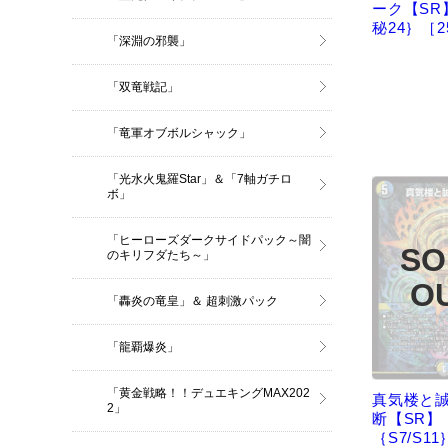
ーク【SR
秘24｝［2
「深淵の邪襲」
「双竜戦記」
「竜軍オブボルシャック」
「光水火鬼羅Star」＆「7軸ガチロ
ボ」
「ヒーローズダークサイドパック～闇
のキリフダたち～」
「轟炎の竜皇」＆ 超刺激パック
「龍覇爆炎」
「黄金戦略！！デュエキングMAX202
真気楼と
2」
断【SR】
｛S7/S11