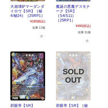
大崩壊炉マーダンダ
魔誕の悪魔デスモナ
イロウ【SR】｛秘
ーク【SR】
4/秘24｝［25RP1］
｛S4/S11｝
［25RP1］
¥180
(税込)
¥480
(税込)
在庫 12個
在庫 31個
邪眼帝【SR】
邪眼帝【SR】｛秘