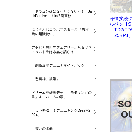
「ドラゴン娘になりたくないっ！」Ja
ckPotLive！！in桜龍高校
砕慄接続
ルベン【S
｛TD2/TD
にじさんじコラボマスターズ 「異次
元の超獣使い」
［25RP1
アセビと異世界フェアリーたち＆ツラ
トゥストラは水晶と語らう
「刺激爆発デュエナマイトパック」
「悪魔神、復活」
ドリーム英雄譚デッキ「モモキングの
書」＆「バロムの章」
「天下夢双！！デュエキングDreaM2
024」
「誓いの水晶」