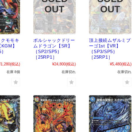
ックモモキ
ボルシャックドリー
頂上接続ムザルミブ
【KGM】
ムドラゴン【SR】
ーゴ1st【VR】
5｝
｛SP2/SP5｝
｛SP3/SP5｝
］
［25RP1］
［25RP1］
¥1,280
(税込)
¥24,800
(税込)
¥5,480
(税込)
在庫 8個
在庫切れ
在庫切れ