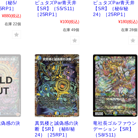
】｛秘5/
ピュタズPar青天井
ピュタズPar青天井
5RP1］
【SR】｛S5/S11｝
【SR】｛秘6/秘
［25RP1］
24｝［25RP1］
¥880
(税込)
¥100
(税込)
¥180
(税込)
在庫 22個
在庫 49個
在庫 28個
誠偽感の決
真気楼と誠偽感の決
竜社長ゴルファウン
断【SR】｛秘8/秘
デーション【SR】
｝
24｝［25RP1］
｛S8/S11｝