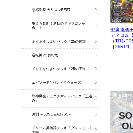
悪感謝祭 カリスマBEST
燃えろ禁断！逆転のドギラゴン革
命！！
聖魔連結
ディロム【
｛TR1/TR
ますますつよいパック「25の援軍」
［25RP1
逆転神VS切札竜
ドキドキつよいデッキ「25の王道」
エピソード4 パンドラウォーズ
邪神爆発デュエナマイトパック「王道
W」
終淵 ～LOVE＆ABYSS～
ドリーム英雄譚デッキ「グレンモルト
の書」