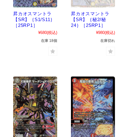
昇カオスマントラ
昇カオスマントラ
【SR】｛S1/S11｝
【SR】｛秘2/秘
［25RP1］
24｝［25RP1］
¥680
(税込)
¥980
(税込)
在庫 18個
在庫切れ