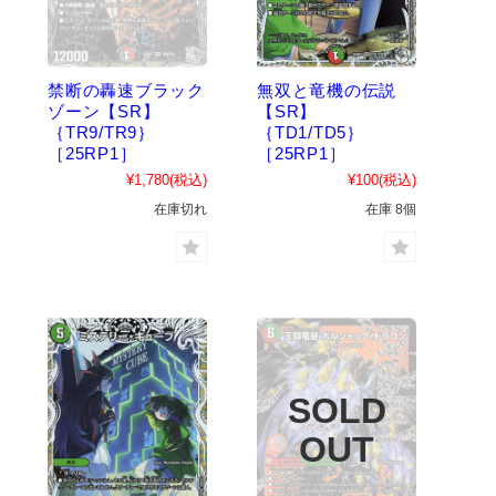
禁断の轟速ブラック
無双と竜機の伝説
ゾーン【SR】
【SR】
｛TR9/TR9｝
｛TD1/TD5｝
［25RP1］
［25RP1］
¥1,780
(税込)
¥100
(税込)
在庫切れ
在庫 8個