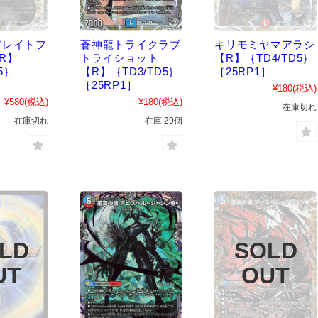
グレイトフ
蒼神龍トライクラブ
キリモミヤマアラシ
R】
トライショット
【R】｛TD4/TD5｝
5｝
【R】｛TD3/TD5｝
［25RP1］
］
［25RP1］
¥180
(税込)
¥580
(税込)
¥180
(税込)
在庫切れ
在庫切れ
在庫 29個