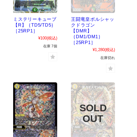
ミステリーキューブ
王闘竜皇ボルシャッ
【R】｛TD5/TD5｝
クドラゴン
［25RP1］
【DMR】
｛DM1/DM1｝
¥100
(税込)
［25RP1］
在庫 7個
¥1,280
(税込)
在庫切れ