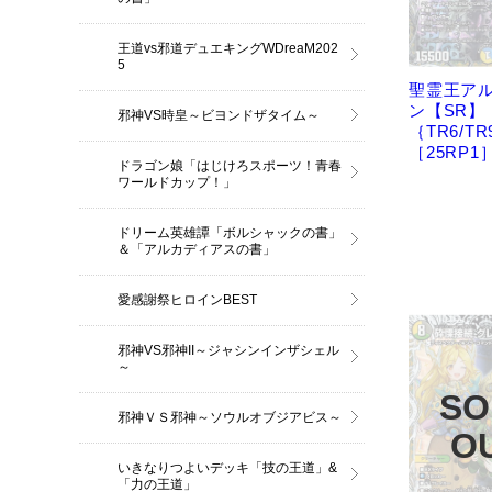
王道vs邪道デュエキングWDreaM202
5
聖霊王ア
ン【SR】
邪神VS時皇～ビヨンドザタイム～
｛TR6/TR
［25RP1
ドラゴン娘「はじけろスポーツ！青春
ワールドカップ！」
ドリーム英雄譚「ボルシャックの書」
＆「アルカディアスの書」
愛感謝祭ヒロインBEST
邪神VS邪神II～ジャシンインザシェル
～
邪神ＶＳ邪神～ソウルオブジアビス～
いきなりつよいデッキ「技の王道」&
「力の王道」