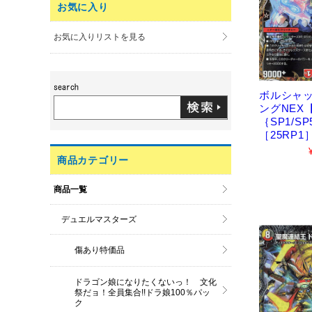
お気に入り
お気に入りリストを見る
ボルシャ
ングNEX
｛SP1/SP
［25RP1
商品カテゴリー
商品一覧
デュエルマスターズ
傷あり特価品
ドラゴン娘になりたくないっ！ 文化
祭だョ！全員集合!!ドラ娘100％パッ
ク