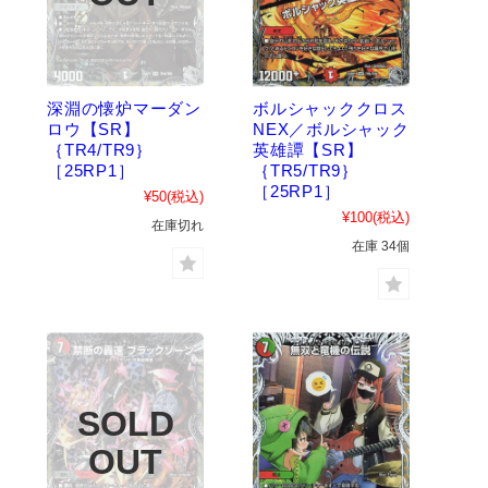
深淵の懐炉マーダン
ボルシャッククロス
ロウ【SR】
NEX／ボルシャック
｛TR4/TR9｝
英雄譚【SR】
［25RP1］
｛TR5/TR9｝
［25RP1］
¥50
(税込)
¥100
(税込)
在庫切れ
在庫 34個