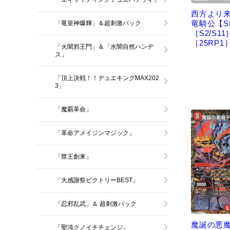
西方より
竜騎公【S
「竜皇神爆輝」＆超刺激パック
｛S2/S11
［25RP1
「火闇邪王門」＆「水闇自然ハンデ
ス」
「頂上決戦！！デュエキングMAX202
3」
「魔覇革命」
「革命アメイジンマジック」
「禁王創来」
「大感謝祭ビクトリーBEST」
「忍邪乱武」＆ 超刺激パック
魔誕の悪
「聖沌クノイチチェンジ」