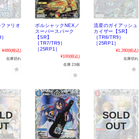
ルファリオ
ボルシャックNEX／
流星のガイアッシュ
スーパースパーク
カイザー【SR】
9｝
【SR】
｛TR8/TR9｝
］
｛TR7/TR9｝
［25RP1］
［25RP1］
¥480
(税込)
¥1,280
(税込)
¥100
(税込)
在庫切れ
在庫切れ
在庫 23個