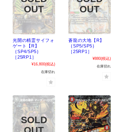
光開の精霊サイフォ
蒼龍の大地【R】
ゲート【R】
｛SP5/SP5｝
｛SP4/SP5｝
［25RP1］
［25RP1］
¥880
(税込)
¥16,800
(税込)
在庫切れ
在庫切れ