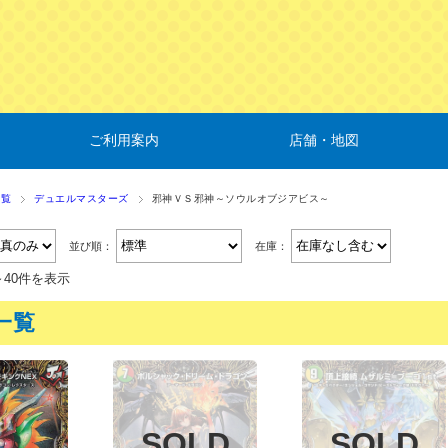
ご利用案内
店舗・地図
一覧
デュエルマスターズ
邪神ＶＳ邪神～ソウルオブジアビス～
並び順：
在庫：
～40件を表示
一覧