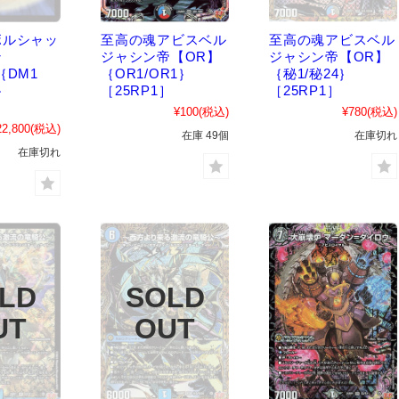
ボルシャッ
至高の魂アビスベル
至高の魂アビスベル
ン
ジャシン帝【OR】
ジャシン帝【OR】
｛DM1
｛OR1/OR1｝
｛秘1/秘24｝
｝
［25RP1］
［25RP1］
］
¥100
(税込)
¥780
(税込)
22,800
(税込)
在庫 49個
在庫切れ
在庫切れ