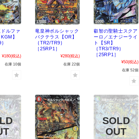
王ドルファ
竜皇神ボルシャック
叡智の聖騎士スクア
KGM】
バクテラス【OR】
ーロ／エナジーライ
9｝
｛TR2/TR9｝
ト【SR】
］
［25RP1］
｛TR3/TR9｝
［25RP1］
¥180
(税込)
¥280
(税込)
¥50
(税込)
在庫 10個
在庫 22個
在庫 52個