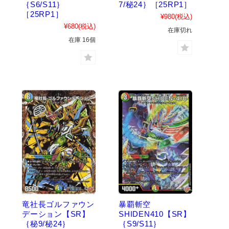
｛S6/S11｝
7/秘24｝［25RP1］
［25RP1］
¥980
(税込)
¥680
(税込)
在庫切れ
在庫 16個
竜社長ゴルファウン
暴覇斬空
デーション【SR】
SHIDEN410【SR】
｛秘9/秘24｝
｛S9/S11｝