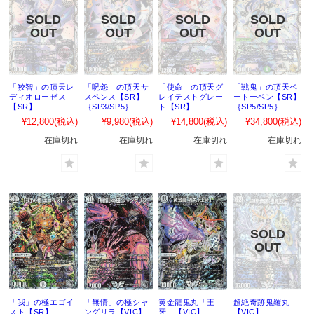
「狡智」の頂天レ
「呪怨」の頂天サ
「使命」の頂天グ
「戦鬼」の頂天ベ
ディオローゼス
スペンス【SR】
レイテストグレー
ートーベン【SR】
【SR】
｛SP3/SP5｝
ト【SR】
｛SP5/SP5｝
｛SP2/SP5｝
［23EX3］
｛SP4/SP5｝
［23EX3］
¥12,800
(税込)
¥9,980
(税込)
¥14,800
(税込)
¥34,800
(税込)
［23EX3］
［23EX3］
在庫切れ
在庫切れ
在庫切れ
在庫切れ
「我」の極エゴイ
「無情」の極シャ
黄金龍鬼丸「王
超絶奇跡鬼羅丸
スト【SR】
ングリラ【VIC】
牙」【VIC】
【VIC】