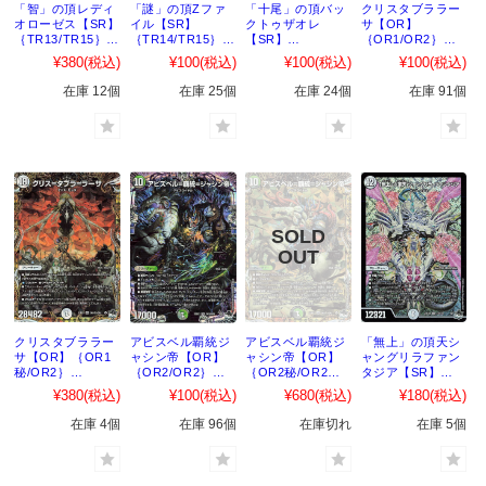
「智」の頂レディ
「謎」の頂Zファ
「十尾」の頂バッ
クリスタブララー
オローゼス【SR】
イル【SR】
クトゥザオレ
サ【OR】
｛TR13/TR15｝
｛TR14/TR15｝
【SR】
｛OR1/OR2｝
［23EX3］
［23EX3］
｛TR15/TR15｝
［23EX3］
¥380
(税込)
¥100
(税込)
¥100
(税込)
¥100
(税込)
［23EX3］
在庫 12個
在庫 25個
在庫 24個
在庫 91個
クリスタブララー
アビスベル覇統ジ
アビスベル覇統ジ
「無上」の頂天シ
サ【OR】｛OR1
ャシン帝【OR】
ャシン帝【OR】
ャングリラファン
秘/OR2｝
｛OR2/OR2｝
｛OR2秘/OR2｝
タジア【SR】
［23EX3］
［23EX3］
［23EX3］
｛S1/S10｝
¥380
(税込)
¥100
(税込)
¥680
(税込)
¥180
(税込)
［23EX3］
在庫 4個
在庫 96個
在庫切れ
在庫 5個