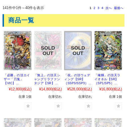
141件中1件～40件を表示
1
2
3
4
次へ
最後へ
商品一覧
「必勝」の頂カイ
「無上」の頂天シ
「祝」の頂ウェデ
「俺獅」の頂天ラ
ザー「刃鬼」
ャングリラファン
ィング【SR】
イオネル【SR】
【VIC】
タジア【SR】
｛SSP3/SSP3｝
｛SP1/SP5｝
｛SSP1/SSP3｝
｛SSP2/SSP3｝
［23EX3］
［23EX3］
¥12,800
(税込)
¥14,800
(税込)
¥528,000
(税込)
¥16,800
(税込)
［23EX3］
［23EX3］
在庫 1個
在庫切れ
在庫切れ
在庫 1個