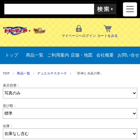
マイページへログイン
カートをみる
トップ
商品一覧
ご利用案内
店舗・地図
会社概要
お問い合せ
TOP
商品一覧
デュエルマスターズ
「邪神と水晶の華」
表示切替：
並び順：
在庫：