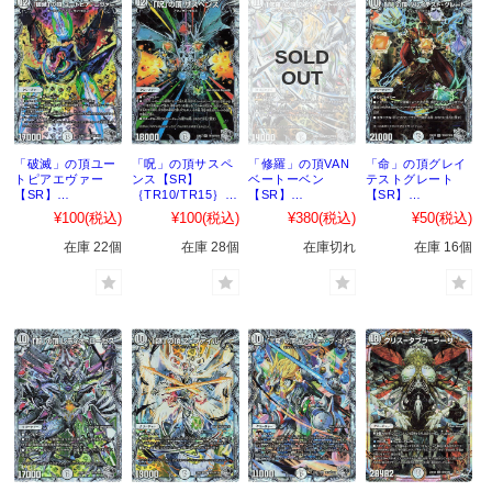
「破滅」の頂ユー
「呪」の頂サスペ
「修羅」の頂VAN
「命」の頂グレイ
トピアエヴァー
ンス【SR】
ベートーベン
テストグレート
【SR】
｛TR10/TR15｝
【SR】
【SR】
｛TR9/TR15｝
［23EX3］
｛TR11/TR15｝
｛TR12/TR15｝
¥100
(税込)
¥100
(税込)
¥380
(税込)
¥50
(税込)
［23EX3］
［23EX3］
［23EX3］
在庫 22個
在庫 28個
在庫切れ
在庫 16個