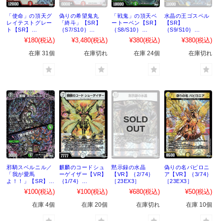
「使命」の頂天グ
偽りの希望鬼丸
「戦鬼」の頂天ベ
水晶の王ゴスペル
レイテストグレー
「終斗」【SR】
ートーベン【SR】
【SR】
ト【SR】
｛S7/S10｝
｛S8/S10｝
｛S9/S10｝
｛S6/S10｝
［23EX3］
［23EX3］
［23EX3］
¥180
(税込)
¥3,480
(税込)
¥380
(税込)
¥380
(税込)
［23EX3］
在庫 31個
在庫切れ
在庫 24個
在庫切れ
邪騎スベルニル／
麒麟のコードシュ
黙示録の水晶
偽りの名パピロニ
「我が愛馬
ーゲイザー【VR】
【VR】｛2/74｝
ア【VR】｛3/74｝
よ！！」【SR】
｛1/74｝
［23EX3］
［23EX3］
｛S10/S10｝
［23EX3］
¥100
(税込)
¥100
(税込)
¥680
(税込)
¥50
(税込)
［23EX3］
在庫 4個
在庫 20個
在庫切れ
在庫 10個