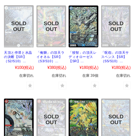
天頂と停滞と水晶
「俺獅」の頂天ラ
「狡智」の頂天レ
「呪怨」の頂天サ
の決断【SR】
イオネル【SR】
ディオローゼス
スペンス【SR】
｛S2/S10｝
｛S3/S10｝
【SR】
｛S5/S10｝
［23EX3］
［23EX3］
｛S4/S10｝
［23EX3］
¥100
(税込)
¥380
(税込)
¥180
(税込)
¥180
(税込)
［23EX3］
在庫切れ
在庫切れ
在庫 39個
在庫切れ