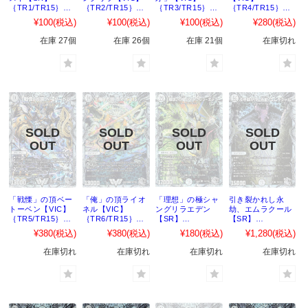
｛TR1/TR15｝
｛TR2/TR15｝
｛TR3/TR15｝
｛TR4/TR15｝
［23EX3］
［23EX3］
［23EX3］
［23EX3］
¥100
(税込)
¥100
(税込)
¥100
(税込)
¥280
(税込)
在庫 27個
在庫 26個
在庫 21個
在庫切れ
「戦慄」の頂ベー
「俺」の頂ライオ
「理想」の極シャ
引き裂かれし永
トーベン【VIC】
ネル【VIC】
ングリラエデン
劫、エムラクール
｛TR5/TR15｝
｛TR6/TR15｝
【SR】
【SR】
［23EX3］
［23EX3］
｛TR7/TR15｝
｛TR8/TR15｝
¥380
(税込)
¥380
(税込)
¥180
(税込)
¥1,280
(税込)
［23EX3］
［23EX3］
在庫切れ
在庫切れ
在庫切れ
在庫切れ