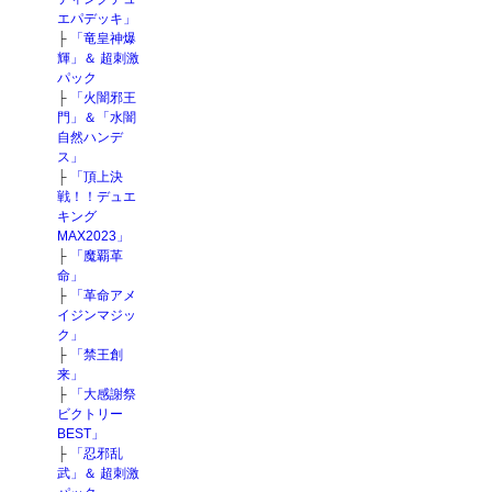
エパデッキ」
├
「竜皇神爆
輝」＆ 超刺激
パック
├
「火闇邪王
門」＆「水闇
自然ハンデ
ス」
├
「頂上決
戦！！デュエ
キング
MAX2023」
├
「魔覇革
命」
├
「革命アメ
イジンマジッ
ク」
├
「禁王創
来」
├
「大感謝祭
ビクトリー
BEST」
├
「忍邪乱
武」＆ 超刺激