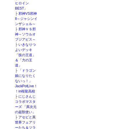
ヒロイン
BEST」
├
邪神VS邪神
II～ジャシンイ
ンザシェル～
├
邪神ＶＳ邪
神～ソウルオ
ブジアビス～
├
いきなりつ
よいデッキ
「技の王道」
＆「力の王
道」
├
「ドラゴン
娘になりたく
ないっ！」
JackPotLive！
！in桜龍高校
├
にじさんじ
コラボマスタ
ーズ 「異次元
の超獣使い」
├
アセビと異
世界フェアリ
ーたち＆ツラ