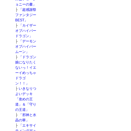
ョニーの書」
├
「超感謝祭
ファンタジー
BEST」
├
「カイザー
オブハイパー
ドラゴン」
├
「デーモン
オブハイパー
ムーン」
├
「ドラゴン
娘になりたく
ないっ！イエ
ーイめっちゃ
ドラゴ
ン！！」
├
いきなりつ
よいデッキ
「攻めの王
道」＆「守り
の王道」
├
「邪神と水
晶の華」
├
「エキサイ
ティングデュ