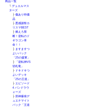
商品一覧
└
デュエルマス
ターズ
├
傷あり特価
品
├
悪感謝祭カ
リスマBEST
├
燃えろ禁
断！逆転のド
ギラゴン革
命！！
├
ますますつ
よいパック
「25の援軍」
├
「逆転神VS
切札竜」
├
ドキドキつ
よいデッキ
「25の王道」
├
エピソード
4 パンドラウ
ォーズ
├
邪神爆発デ
ュエナマイト
パック「王道