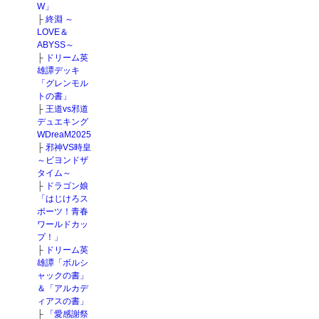
W」
├
終淵 ～
LOVE＆
ABYSS～
├
ドリーム英
雄譚デッキ
「グレンモル
トの書」
├
王道vs邪道
デュエキング
WDreaM2025
├
邪神VS時皇
～ビヨンドザ
タイム～
├
ドラゴン娘
「はじけろス
ポーツ！青春
ワールドカッ
プ！」
├
ドリーム英
雄譚「ボルシ
ャックの書」
＆「アルカデ
ィアスの書」
├
「愛感謝祭