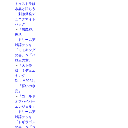
トゥストラは
水晶と語らう
├
刺激爆発デ
ュエナマイト
パック
├
「悪魔神、
復活」
├
ドリーム英
雄譚デッキ
「モモキング
の書」＆「バ
ロムの章」
├
「天下夢
双！！デュエ
キング
DreaM2024」
├
「誓いの水
晶」
├
「ゴールド
オブハイパー
エンジェル」
├
ドリーム英
雄譚デッキ
「ドギラゴン
の書」＆「ジ