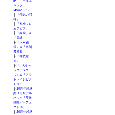
略！！デュエ
キング
MAX2022」
├
「伝説の邪
神」
├
「邪神フロ
ムアビス」
├
「終焉」＆
「零誕」
├
「火水覇
道」＆「水闇
魔導具」
├
「神歌繚
嵐」
├
「ボルシャ
ックデュエ
ル」＆「アウ
トレイジビク
トリー」
├
20周年超感
謝メモリアル
パック「英雄
戦略パーフェ
クト20」
├
20周年超感