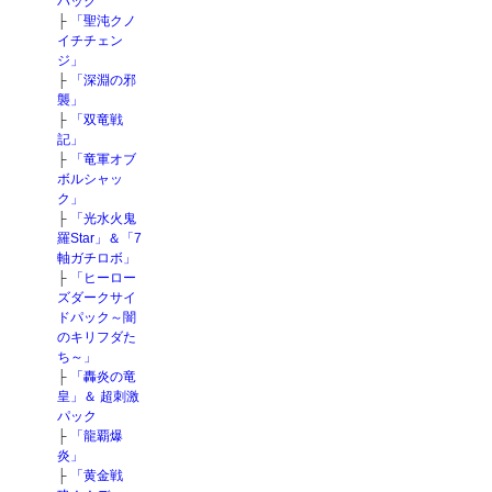
パック
├
「聖沌クノ
イチチェン
ジ」
├
「深淵の邪
襲」
├
「双竜戦
記」
├
「竜軍オブ
ボルシャッ
ク」
├
「光水火鬼
羅Star」＆「7
軸ガチロボ」
├
「ヒーロー
ズダークサイ
ドパック～闇
のキリフダた
ち～」
├
「轟炎の竜
皇」＆ 超刺激
パック
├
「龍覇爆
炎」
├
「黄金戦