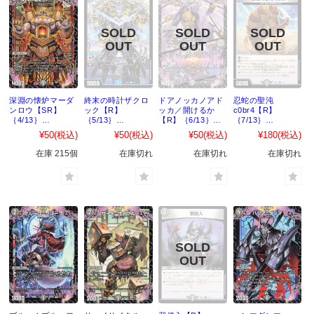
深淵の懐炉マーダ
終末の時計ザクロ
ドアノッカノアド
忍蛇の聖沌
ンロウ【SR】
ック【R】
ッカ／開けるか
c0br4【R】
｛4/13｝
｛5/13｝
【R】｛6/13｝
｛7/13｝
［25SD1］
［25SD1］
［25SD1］
［25SD1］
¥50
(税込)
¥50
(税込)
¥50
(税込)
¥180
(税込)
在庫 215個
在庫切れ
在庫切れ
在庫切れ