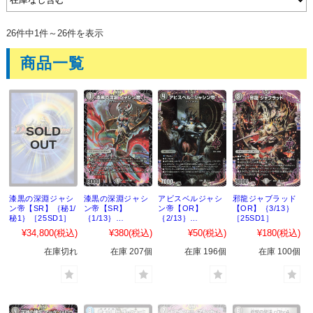
26件中1件～26件を表示
商品一覧
漆黒の深淵ジャシ
漆黒の深淵ジャシ
アビスベルジャシ
邪龍ジャブラッド
ン帝【SR】｛秘1/
ン帝【SR】
ン帝【OR】
【OR】｛3/13｝
秘1｝［25SD1］
｛1/13｝
｛2/13｝
［25SD1］
［25SD1］
［25SD1］
¥34,800
(税込)
¥380
(税込)
¥50
(税込)
¥180
(税込)
在庫切れ
在庫 207個
在庫 196個
在庫 100個