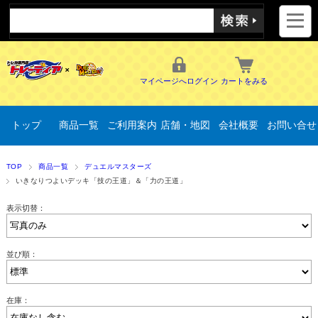
マイページへログイン
カートをみる
トップ
商品一覧
ご利用案内
店舗・地図
会社概要
お問い合せ
TOP
商品一覧
デュエルマスターズ
いきなりつよいデッキ「技の王道」＆「力の王道」
表示切替：
並び順：
在庫：