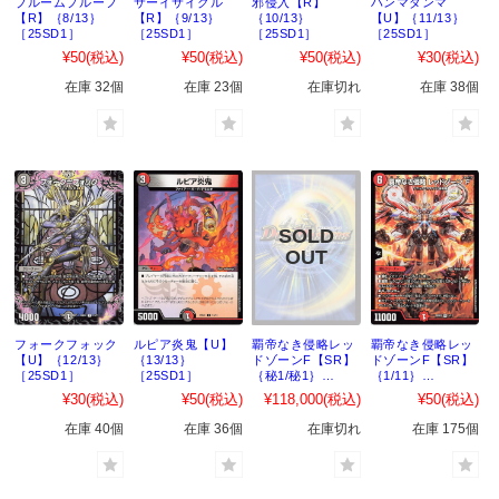
ブルームプルーフ
サーイサイクル
邪侵入【R】
ハンマダンマ
【R】｛8/13｝
【R】｛9/13｝
｛10/13｝
【U】｛11/13｝
［25SD1］
［25SD1］
［25SD1］
［25SD1］
¥50
(税込)
¥50
(税込)
¥50
(税込)
¥30
(税込)
在庫 32個
在庫 23個
在庫切れ
在庫 38個
フォークフォック
ルピア炎鬼【U】
覇帝なき侵略レッ
覇帝なき侵略レッ
【U】｛12/13｝
｛13/13｝
ドゾーンF【SR】
ドゾーンF【SR】
［25SD1］
［25SD1］
｛秘1/秘1｝
｛1/11｝
［25SD2］
［25SD2］
¥30
(税込)
¥50
(税込)
¥118,000
(税込)
¥50
(税込)
在庫 40個
在庫 36個
在庫切れ
在庫 175個