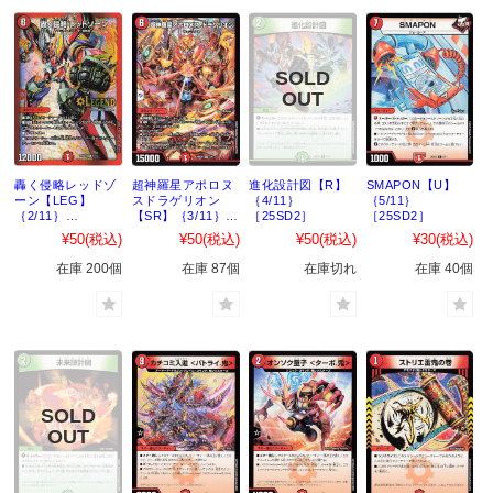
轟く侵略レッドゾ
超神羅星アポロヌ
進化設計図【R】
SMAPON【U】
ーン【LEG】
スドラゲリオン
｛4/11｝
｛5/11｝
｛2/11｝
【SR】｛3/11｝
［25SD2］
［25SD2］
［25SD2］
［25SD2］
¥50
(税込)
¥50
(税込)
¥50
(税込)
¥30
(税込)
在庫 200個
在庫 87個
在庫切れ
在庫 40個