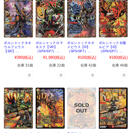
ボルシャックネオ
ボルシャックロマ
ボルシャックネオ
ボルシャック太陽
ウルフェウス
ネスク【VR】
メビウス【R】
ルピア【R】
【SR】
｛SP4/SP7｝
｛SP5/SP7｝
｛SP6/SP7｝
｛SP3/SP7｝
［25BD1］
［25BD1］
［25BD1］
¥380
(税込)
¥1,980
(税込)
¥100
(税込)
¥180
(税込)
［25BD1］
在庫 31個
在庫 22個
在庫 42個
在庫 46個