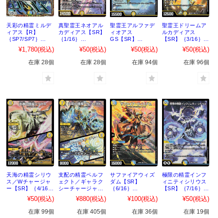
天彩の精霊ミルデ
真聖霊王ネオアル
聖霊王アルファデ
聖霊王ドリームア
ィアス【R】
カディアス【SR】
ィオアス
ルカディアス
｛SP7/SP7｝
｛1/16｝
GS【SR】
【SR】｛3/16｝
［25BD2］
［25BD2］
｛2/16｝
［25BD2］
¥1,780
(税込)
¥50
(税込)
¥50
(税込)
¥50
(税込)
［25BD2］
在庫 28個
在庫 28個
在庫 94個
在庫 96個
天海の精霊シリウ
支配の精霊ペルフ
サファイアウィズ
極限の精霊インフ
ス／Wチャージャ
ェクト／ギャラク
ダム【SR】
ィニティシリウス
ー【SR】｛4/16｝
シーチャージャー
｛6/16｝
【SR】｛7/16｝
［25BD2］
【SR】｛5/16｝
［25BD2］
［25BD2］
¥50
(税込)
¥880
(税込)
¥100
(税込)
¥50
(税込)
［25BD2］
在庫 99個
在庫 405個
在庫 36個
在庫 19個