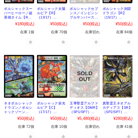
ボルシャックスー
ボルシャック太陽
ボルシャックセブ
ボルシャック決闘
パーヒーロー／超
ルピア【R】
ンス／インビンシ
ドラゴン【R】
英雄タイム【R】
｛13/17｝
ブルサンバースト
｛15/17｝
｛12/17｝
［25BD1］
【R】｛14/17｝
［25BD1］
¥180
(税込)
¥50
(税込)
¥50
(税込)
¥50
(税込)
［25BD1］
［25BD1］
在庫 1個
在庫 70個
在庫切れ
在庫 84個
ネオボルシャック
ボルシャック栄光
王導聖霊アルファ
真聖霊王ネオアル
ドラゴン／ボルシ
ルピア【C】
ディオス【DMR】
カディアス【SR】
ャックゾーン
｛17/17｝
｛SP1/SP7｝
｛SP2/SP7｝
【C】｛16/17｝
［25BD1］
［25BD2］
［25BD2］
¥50
(税込)
¥50
(税込)
¥5,480
(税込)
¥280
(税込)
［25BD1］
在庫 72個
在庫 10個
在庫切れ
在庫 41個