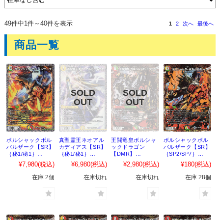
49件中1件～40件を表示
1
2
次へ
最後へ
商品一覧
ボルシャックボル
真聖霊王ネオアル
王闘竜皇ボルシャ
ボルシャックボル
バルザーク【SR】
カディアス【SR】
ックドラゴン
バルザーク【SR】
｛秘1/秘1｝
｛秘1/秘1｝
【DMR】
｛SP2/SP7｝
［25BD1］
［25BD2］
｛SP1/SP7｝
［25BD1］
¥7,980
(税込)
¥6,980
(税込)
¥2,980
(税込)
¥180
(税込)
［25BD1］
在庫 2個
在庫切れ
在庫切れ
在庫 28個