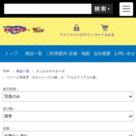
マイページへログイン
カートをみる
トップ
商品一覧
ご利用案内
店舗・地図
会社概要
お問い合せ
TOP
商品一覧
デュエルマスターズ
ドリーム英雄譚「ボルシャックの書」＆「アルカディアスの書」
表示切替：
並び順：
在庫：