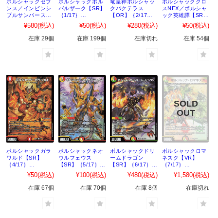
ボルシャックセブ
ボルシャックボル
竜皇神ボルシャッ
ボルシャッククロ
ンス／インビンシ
バルザーク【SR】
クバクテラス
スNEX／ボルシャ
ブルサンバースト
｛1/17｝
【OR】｛2/17｝
ック英雄譚【SR】
【R】
［25BD1］
［25BD1］
｛3/17｝
¥580
(税込)
¥50
(税込)
¥280
(税込)
¥50
(税込)
｛SP7/SP7｝
［25BD1］
［25BD1］
在庫 29個
在庫 199個
在庫切れ
在庫 54個
ボルシャックガラ
ボルシャックネオ
ボルシャックドリ
ボルシャックロマ
ワルド【SR】
ウルフェウス
ームドラゴン
ネスク【VR】
｛4/17｝
【SR】｛5/17｝
【SR】｛6/17｝
｛7/17｝
［25BD1］
［25BD1］
［25BD1］
［25BD1］
¥50
(税込)
¥100
(税込)
¥480
(税込)
¥1,580
(税込)
在庫 67個
在庫 70個
在庫 8個
在庫切れ