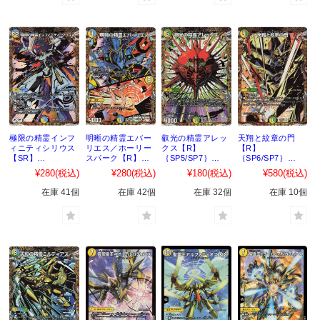
極限の精霊インフ
明晰の精霊エバー
叡光の精霊アレッ
天翔と紋章の門
ィニティシリウス
リエス／ホーリー
クス【R】
【R】
【SR】
スパーク【R】
｛SP5/SP7｝
｛SP6/SP7｝
｛SP3/SP7｝
｛SP4/SP7｝
［25BD2］
［25BD2］
¥280
(税込)
¥280
(税込)
¥180
(税込)
¥580
(税込)
［25BD2］
［25BD2］
在庫 41個
在庫 42個
在庫 32個
在庫 10個