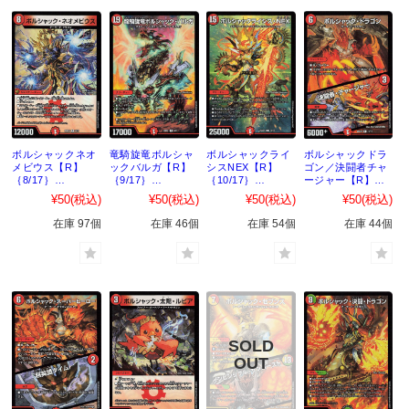
ボルシャックネオ
竜騎旋竜ボルシャ
ボルシャックライ
ボルシャックドラ
メビウス【R】
ックバルガ【R】
シスNEX【R】
ゴン／決闘者チャ
｛8/17｝
｛9/17｝
｛10/17｝
ージャー【R】
［25BD1］
［25BD1］
［25BD1］
｛11/17｝
¥50
(税込)
¥50
(税込)
¥50
(税込)
¥50
(税込)
［25BD1］
在庫 97個
在庫 46個
在庫 54個
在庫 44個