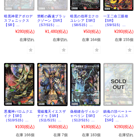
暗黒神星アポロデ
禁断の轟速ブラッ
暗黒の怨草士クロ
一王二命三眼槍
スフェニックス
クゾーン【SR】
ユレシア【SR】
【SR】
【SR】
｛S7/S15｝
｛S8/S15｝
｛S9/S15｝
｛S6/S15｝
［DM22EX2］
［DM22EX2］
［DM22EX2］
¥280
(税込)
¥1,480
(税込)
¥50
(税込)
¥280
(税込)
［DM22EX2］
在庫切れ
在庫切れ
在庫 164個
在庫 155個
悪魔神バロムクエ
電磁魔天イエスザ
偽槍縫合ヴィルジ
鎮魂の頂ベートー
イク【SR】
ナドゥ【SR】
ャベリン【SR】
ベンソレムニス
｛S10/S15｝
｛S11/S15｝
｛S12/S15｝
【SR】
［DM22EX2］
［DM22EX2］
［DM22EX2］
｛S13/S15｝
¥100
(税込)
¥680
(税込)
¥180
(税込)
¥280
(税込)
［DM22EX2］
在庫 166個
在庫 7個
在庫 183個
在庫切れ