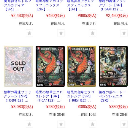
魔光神官ルドルフ
暗黒神星アポロデ
暗黒神星アポロデ
禁断の轟速ブラッ
アルカディア
スフェニックス
スフェニックス
クゾーン【SR】
【SR】
【SR】
【SR】
｛H5A/H12｝
｛H3B/H12｝
｛H4A/H12｝
｛H4B/H12｝
［DM22EX2］
¥2,480
(税込)
¥480
(税込)
¥980
(税込)
¥2,480
(税込)
［DM22EX2］
［DM22EX2］
［DM22EX2］
在庫切れ
在庫切れ
在庫切れ
在庫切れ
禁断の轟速ブラッ
暗黒の怨草士クロ
暗黒の怨草士クロ
鎮魂の頂ベートー
クゾーン【SR】
ユレシア【SR】
ユレシア【SR】
ベンソレムニス
｛H5B/H12｝
｛H6A/H12｝
｛H6B/H12｝
【SR】
［DM22EX2］
［DM22EX2］
［DM22EX2］
｛H7A/H12｝
¥3,980
(税込)
¥280
(税込)
¥380
(税込)
¥380
(税込)
［DM22EX2］
在庫切れ
在庫 30個
在庫 10個
在庫 28個