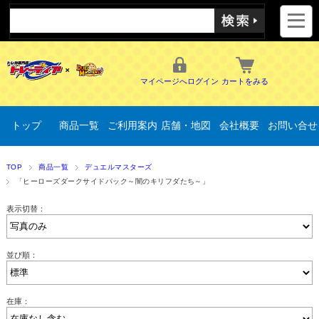
マイページへログイン
カートをみる
トップ
商品一覧
ご利用案内
店舗・地図
会社概要
お問い合せ
TOP
商品一覧
デュエルマスターズ
「ヒーローズダークサイドパック～闇のキリフダたち～」
表示切替：
並び順：
在庫：