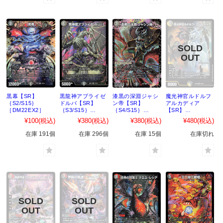
黒幕【SR】
黒龍神アブライゼ
漆黒の深淵ジャシ
魔光神官ルドルフ
｛S2/S15｝
ドルバ【SR】
ン帝【SR】
アルカディア
［DM22EX2］
｛S3/S15｝
｛S4/S15｝
【SR】
［DM22EX2］
［DM22EX2］
｛S5/S15｝
¥100
(税込)
¥380
(税込)
¥380
(税込)
¥480
(税込)
［DM22EX2］
在庫 191個
在庫 296個
在庫 15個
在庫切れ