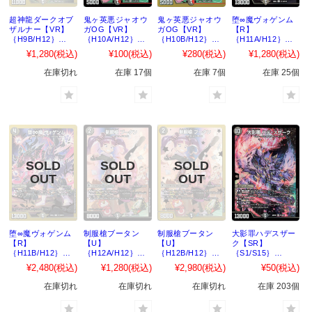
超神龍ダークオブ
鬼ヶ英悪ジャオウ
鬼ヶ英悪ジャオウ
堕∞魔ヴォゲンム
ザルナー【VR】
ガOG【VR】
ガOG【VR】
【R】
｛H9B/H12｝
｛H10A/H12｝
｛H10B/H12｝
｛H11A/H12｝
［DM22EX2］
［DM22EX2］
［DM22EX2］
［DM22EX2］
¥1,280
(税込)
¥100
(税込)
¥280
(税込)
¥1,280
(税込)
在庫切れ
在庫 17個
在庫 7個
在庫 25個
堕∞魔ヴォゲンム
制服槍ブータン
制服槍ブータン
大影罪ハデスザー
【R】
【U】
【U】
ク【SR】
｛H11B/H12｝
｛H12A/H12｝
｛H12B/H12｝
｛S1/S15｝
［DM22EX2］
［DM22EX2］
［DM22EX2］
［DM22EX2］
¥2,480
(税込)
¥1,280
(税込)
¥2,980
(税込)
¥50
(税込)
在庫切れ
在庫切れ
在庫切れ
在庫 203個