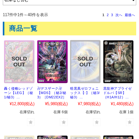
117件中1件～40件を表示
1
2
3
次へ
最後へ
商品一覧
轟く侵略レッドゾ
卍デスザーク卍
暗黒凰ゼロフェニ
黒龍神アブライゼ
ーン【LEG】｛秘
【MDS】｛秘2/秘
ックス【-】｛秘3/
ドルバ【SR】
1/秘3｝
3｝［DM22EX2］
秘3｝
｛H1A/H12｝
［DM22EX2］
［DM22EX2］
［DM22EX2］
¥12,800
(税込)
¥5,980
(税込)
¥7,980
(税込)
¥1,480
(税込)
在庫切れ
在庫 6個
在庫切れ
在庫 1個