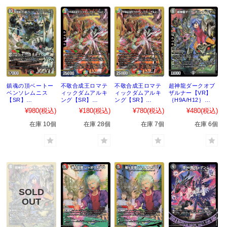
鎮魂の頂ベートー
不敬合成王ロマテ
不敬合成王ロマテ
超神龍ダークオブ
ベンソレムニス
ィックダムアルキ
ィックダムアルキ
ザルナー【VR】
【SR】
ング【SR】
ング【SR】
｛H9A/H12｝
｛H7B/H12｝
｛H8A/H12｝
｛H8B/H12｝
［DM22EX2］
¥980
(税込)
¥180
(税込)
¥780
(税込)
¥480
(税込)
［DM22EX2］
［DM22EX2］
［DM22EX2］
在庫 10個
在庫 28個
在庫 7個
在庫 6個