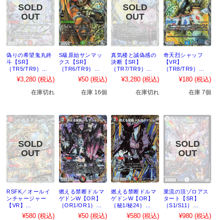
偽りの希望鬼丸終
S級原始サンマッ
真気楼と誠偽感の
奇天烈シャッフ
斗【SR】
クス【SR】
決断【SR】
【VR】
｛TR5/TR9｝
｛TR6/TR9｝
｛TR7/TR9｝
｛TR8/TR9｝
［26RP2］
［26RP2］
［26RP2］
［26RP2］
¥3,280
(税込)
¥50
(税込)
¥3,280
(税込)
¥180
(税込)
在庫切れ
在庫 16個
在庫切れ
在庫 7個
RSFK／オールイ
燃える禁断ドルマ
燃える禁断ドルマ
業流の頂ゾロアス
ンチャージャー
ゲドンW【OR】
ゲドンW【OR】
タート【SR】
【VR】
｛OR1/OR1｝
｛秘1/秘24｝
｛S1/S11｝
｛TR9/TR9｝
［26RP2］
［26RP2］
［26RP2］
¥580
(税込)
¥50
(税込)
¥580
(税込)
¥980
(税込)
［26RP2］