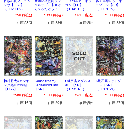
百族の長プチョヘ
音卿の精霊龍ラフ
王道の革命ドギラ
轟く革命レッドギ
ンザ【LEG】
ルルラブ／未来か
ゴン【SR】
ラゾーン【SR】
｛TD2/TD5｝
ら来るだからミラ
｛TD4/TD5｝
｛TD5/TD5｝
［26RP2］
クル【SR】
［26RP2］
［26RP2］
¥50
(税込)
¥380
(税込)
¥180
(税込)
¥100
(税込)
｛TD3/TD5｝
［26RP2］
在庫 53個
在庫 23個
在庫切れ
在庫 23個
切札勝太&カツキ
GodofDream／
S級宇宙アダムス
S級不死デッドゾ
ング熱血の物語
GrenadeofDmoll
キー【SR】
ーン【SR】
【DSR】
【SR】
｛TR3/TR9｝
｛TR4/TR9｝
｛TR1/TR9｝
｛TR2/TR9｝
［26RP2］
［26RP2］
¥580
(税込)
¥100
(税込)
¥980
(税込)
¥100
(税込)
［26RP2］
［26RP2］
在庫 16個
在庫 20個
在庫切れ
在庫 27個