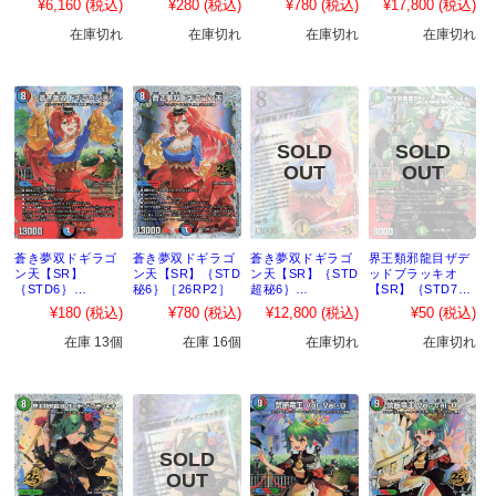
¥6,160
(税込)
¥280
(税込)
¥780
(税込)
¥17,800
(税込)
ック BOX【おひと
り様2つまで】
在庫切れ
在庫切れ
在庫切れ
在庫切れ
蒼き夢双ドギラゴ
蒼き夢双ドギラゴ
蒼き夢双ドギラゴ
界王類邪龍目ザデ
ン天【SR】
ン天【SR】｛STD
ン天【SR】｛STD
ッドブラッキオ
｛STD6｝
秘6｝［26RP2］
超秘6｝
【SR】｛STD7｝
［26RP2］
［26RP2］
［26RP2］
¥180
(税込)
¥780
(税込)
¥12,800
(税込)
¥50
(税込)
在庫 13個
在庫 16個
在庫切れ
在庫切れ