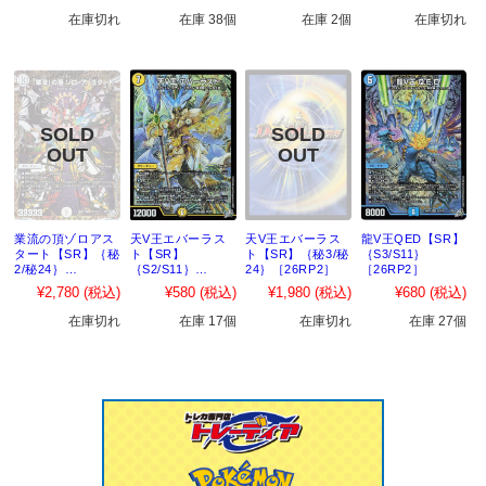
在庫切れ
在庫 38個
在庫 2個
在庫切れ
業流の頂ゾロアス
天V王エバーラス
天V王エバーラス
龍V王QED【SR】
タート【SR】｛秘
ト【SR】
ト【SR】｛秘3/秘
｛S3/S11｝
2/秘24｝
｛S2/S11｝
24｝［26RP2］
［26RP2］
［26RP2］
［26RP2］
¥2,780
(税込)
¥580
(税込)
¥1,980
(税込)
¥680
(税込)
在庫切れ
在庫 17個
在庫切れ
在庫 27個