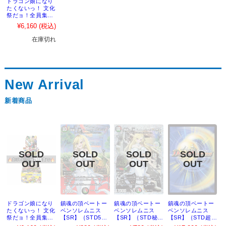
ドラゴン娘になり
たくないっ！ 文化
祭だョ！全員集
合!!ドラ娘100％パ
¥6,160
(税込)
ック BOX【おひと
り様2つまで】
在庫切れ
新着商品
ドラゴン娘になり
鎮魂の頂ベートー
鎮魂の頂ベートー
鎮魂の頂ベートー
たくないっ！ 文化
ベンソレムニス
ベンソレムニス
ベンソレムニス
祭だョ！全員集
【SR】｛STD5｝
【SR】｛STD秘
【SR】｛STD超秘
合!!ドラ娘100％パ
［26RP2］
5｝［26RP2］
5｝［26RP2］