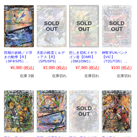
同期の妖精／ド浮
天彩の精霊ミルデ
烈しき切札ドギラ
神聖牙UKパンク
きの動悸【R】
ィアス【R】
ゴン逆【DMR】
【VIC】
｛SP4/SP5｝
｛SP5/SP5｝
｛DM1/DM1｝
｛TD1/TD5｝
［26RP2］
［26RP2］
［26RP2］
［26RP2］
¥6,980
(税込)
¥3,980
(税込)
¥7,980
(税込)
¥100
(税込)
在庫 3個
在庫切れ
在庫切れ
在庫切れ