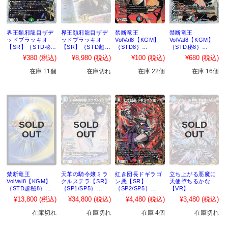
界王類邪龍目ザデ
界王類邪龍目ザデ
禁断竜王
禁断竜王
ッドブラッキオ
ッドブラッキオ
VolVal8【KGM】
VolVal8【KGM】
【SR】｛STD秘
【SR】｛STD超秘
｛STD8｝
｛STD秘8｝
7｝［26RP2］
7｝［26RP2］
［26RP2］
［26RP2］
¥380
(税込)
¥8,980
(税込)
¥100
(税込)
¥680
(税込)
在庫 11個
在庫切れ
在庫 22個
在庫 16個
禁断竜王
天革の騎令嬢ミラ
紅き団長ドギラゴ
立ち上がる悪魔に
VolVal8【KGM】
クルステラ【SR】
ン悪【SR】
天使堕ちるかな
｛STD超秘8｝
｛SP1/SP5｝
｛SP2/SP5｝
【VR】
［26RP2］
［26RP2］
［26RP2］
｛SP3/SP5｝
¥13,800
(税込)
¥34,800
(税込)
¥4,480
(税込)
¥3,480
(税込)
［26RP2］
在庫切れ
在庫切れ
在庫 4個
在庫切れ