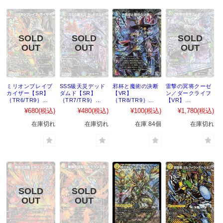
ミリオンブレイブ
SSS級天災デッド
邪杯と魔術の決断
雷撃の冥将クーゼ
カイザー【SR】
ダムド【SR】
【VR】
ン／ダークライフ
｛TR6/TR9｝
｛TR7/TR9｝
｛TR8/TR9｝
【VR】
［25RP4］
［25RP4］
［25RP4］
｛TR9/TR9｝
¥680
(税込)
¥480
(税込)
¥100
(税込)
¥1,780
(税込)
［25RP4］
在庫切れ
在庫切れ
在庫 84個
在庫切れ