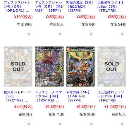
アビスラブジャシ
アビスラブジャシ
究極の魔誕【SR】
正義星帝ライオネ
ン帝【OR】
ン帝【OR】｛秘1/
｛秘12/秘24｝
ルStar【SR】
｛OR1/OR1｝
秘24｝［25RP4］
［25RP4］
｛TR1/TR9｝
［25RP4］
［25RP4］
¥100
(税込)
¥480
(税込)
¥480
(税込)
¥380
(税込)
在庫 89個
在庫切れ
在庫 6個
在庫 54個
獲銀月ペトローバ
テラスザークロマ
革命の絆【SR】
頂上連結ロッドゾ
【SR】
ノフStar【SR】
｛TR4/TR9｝
ージア5th【SR】
｛TR2/TR9｝
｛TR3/TR9｝
［25RP4］
｛TR5/TR9｝
［25RP4］
［25RP4］
［25RP4］
¥280
(税込)
¥100
(税込)
¥100
(税込)
¥1,280
(税込)
在庫切れ
在庫 75個
在庫 90個
在庫切れ