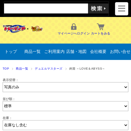
マイページへログイン
カートをみる
トップ
商品一覧
ご利用案内
店舗・地図
会社概要
お問い合せ
TOP
商品一覧
デュエルマスターズ
終淵 ～LOVE＆ABYSS～
表示切替：
並び順：
在庫：