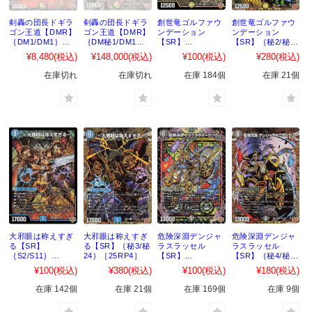
剣轟の団長ドギラ
剣轟の団長ドギラ
創世竜ゴルファウ
創世竜ゴルファウ
ゴン王道【DMR】
ゴン王道【DMR】
ンデーション
ンデーション
｛DM1/DM1｝
｛DM秘1/DM1｝
【SR】
【SR】｛秘2/秘
［25RP4］
［25RP4］
｛S1/S11｝
24｝［25RP4］
¥8,480
(税込)
¥148,000
(税込)
¥100
(税込)
¥280
(税込)
［25RP4］
在庫切れ
在庫切れ
在庫 184個
在庫 21個
大邪眼は称えすぎ
大邪眼は称えすぎ
危険深淵デンジャ
危険深淵デンジャ
る【SR】
る【SR】｛秘3/秘
ラスラッセル
ラスラッセル
｛S2/S11｝
24｝［25RP4］
【SR】
【SR】｛秘4/秘
［25RP4］
｛S3/S11｝
24｝［25RP4］
¥100
(税込)
¥380
(税込)
¥100
(税込)
¥180
(税込)
［25RP4］
在庫 142個
在庫 21個
在庫 169個
在庫 9個