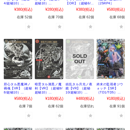
4/超秘10｝
超秘10｝
【OR】｛超秘6/超
［25RP4］
［25RP4］
［25RP4］
秘10｝［25RP4］
¥380
(税込)
¥280
(税込)
¥380
(税込)
¥580
(税込)
在庫 52個
在庫 70個
在庫 62個
在庫 68個
邪心タル悪魔神ノ
暗雲タル漆黒ノ魔
凶乱タル月光ノ夜
終末の監視者ジウ
禍魂【VR】｛超秘
剣【VR】｛超秘9/
鏡【VR】｛超秘
ォッチ【SR】
8/超秘10｝
超秘10｝
10/超秘10｝
｛TD1/TD5｝
［25RP4］
［25RP4］
［25RP4］
［25RP4］
¥580
(税込)
¥180
(税込)
¥480
(税込)
¥180
(税込)
在庫 7個
在庫 62個
在庫切れ
在庫 91個