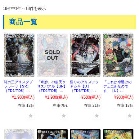
18件中1件～18件を表示
商品一覧
蠅の王クリスタブ
「奇妙」の頂天ク
悟りのクリスアラ
「これは命懸けの
ララーサ【SR】
リスバアル【SR】
ヤシキ【U】
デュエルなので
｛TD1/TD5｝
｛TD2/TD5｝
｛TD3/TD5｝
す」【U】
［24SP2］
［24SP2］
［24SP2］
｛TD4/TD5｝
¥1,980
(税込)
¥1,980
(税込)
¥580
(税込)
¥980
(税込)
［24SP2］
在庫 12個
在庫切れ
在庫 21個
在庫 13個