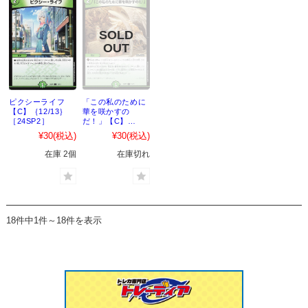
ピクシーライフ
「この私のために
【C】｛12/13｝
華を咲かすの
［24SP2］
だ！」【C】
｛13/13｝
¥30
(税込)
¥30
(税込)
［24SP2］
在庫 2個
在庫切れ
18件中1件～18件を表示