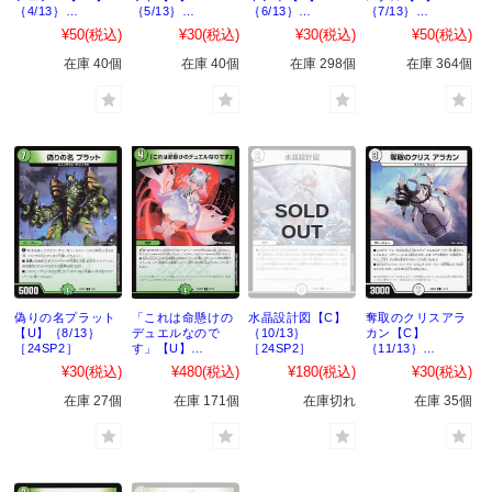
｛4/13｝
｛5/13｝
｛6/13｝
｛7/13｝
［24SP2］
［24SP2］
［24SP2］
［24SP2］
¥50
(税込)
¥30
(税込)
¥30
(税込)
¥50
(税込)
在庫 40個
在庫 40個
在庫 298個
在庫 364個
偽りの名プラット
「これは命懸けの
水晶設計図【C】
奪取のクリスアラ
【U】｛8/13｝
デュエルなので
｛10/13｝
カン【C】
［24SP2］
す」【U】
［24SP2］
｛11/13｝
｛9/13｝
［24SP2］
¥30
(税込)
¥480
(税込)
¥180
(税込)
¥30
(税込)
［24SP2］
在庫 27個
在庫 171個
在庫切れ
在庫 35個